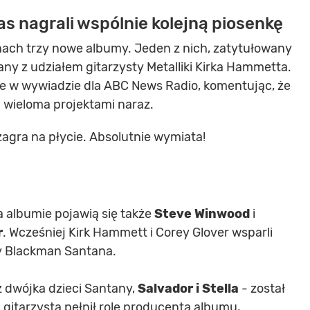
s nagrali wspólnie kolejną piosenkę
nach trzy nowe albumy. Jeden z nich, zatytułowany
rany z udziałem gitarzysty Metalliki Kirka Hammetta.
cje w wywiadzie dla ABC News Radio, komentując, że
wieloma projektami naraz.
zagra na płycie. Absolutnie wymiata!
 albumie pojawią się także
Steve Winwood
i
r
. Wcześniej Kirk Hammett i Corey Glover wsparli
dy Blackman Santana.
ż dwójka dzieci Santany,
Salvador i Stella
- został
gitarzysta pełnił rolę producenta albumu,