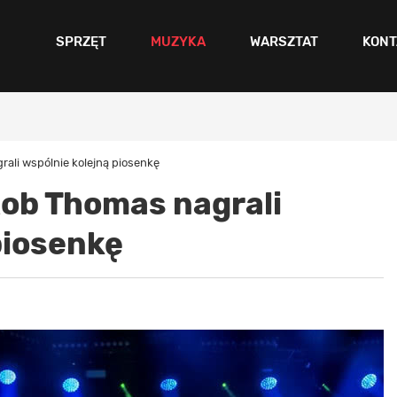
SPRZĘT
MUZYKA
WARSZTAT
KONT
rali wspólnie kolejną piosenkę
Rob Thomas nagrali
piosenkę