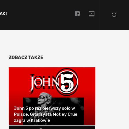
AKT
ZOBACZ TAKŻE
John 5 po raz pierwszy solo w
Polsce. Gitarzysta Mötley Crüe
zagra w Krakowie