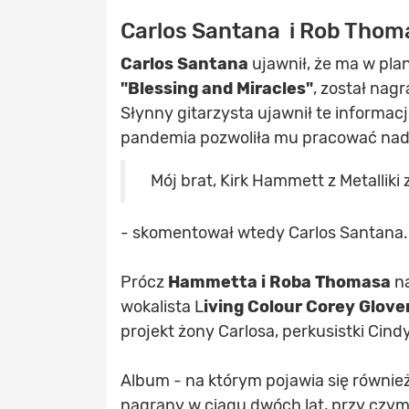
Carlos Santana i Rob Thoma
Carlos Santana
ujawnił, że ma w pla
"Blessing and Miracles"
, został nag
Słynny gitarzysta ujawnił te informa
pandemia pozwoliła mu pracować nad 
Mój brat, Kirk Hammett z Metalliki 
- skomentował wtedy Carlos Santana.
Prócz
Hammetta i Roba Thomasa
na
wokalista L
iving Colour Corey Glove
projekt żony Carlosa, perkusistki Cin
Album - na którym pojawia się równie
nagrany w ciągu dwóch lat, przy czym 