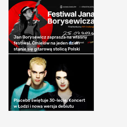
Jan Borysewicz zaprasza na własny
festiwal. Ćmielów na jeden dzień
stanie się gitarową stolicą Polski
Placebo świętuje 30-lecie. Koncert
w Łodzi i nowa wersja debiutu