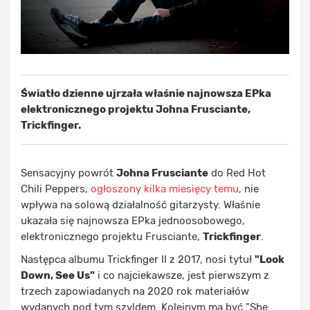
Światło dzienne ujrzała właśnie najnowsza EPka
elektronicznego projektu Johna Frusciante,
Trickfinger.
Sensacyjny powrót
Johna Frusciante
do Red Hot
Chili Peppers,
ogłoszony kilka miesięcy temu
, nie
wpływa na solową działalność gitarzysty. Właśnie
ukazała się najnowsza EPka jednoosobowego,
elektronicznego projektu Frusciante,
Trickfinger
.
Następca albumu Trickfinger II z 2017, nosi tytuł
"Look
Down, See Us"
i co najciekawsze, jest pierwszym z
trzech zapowiadanych na 2020 rok materiałów
wydanych pod tym szyldem. Kolejnym ma być "She