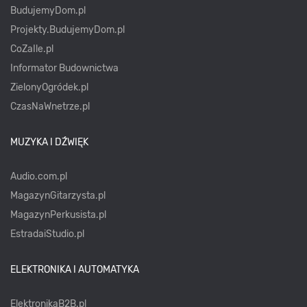
BudujemyDom.pl
Projekty.BudujemyDom.pl
CoZaIle.pl
Informator Budownictwa
ZielonyOgródek.pl
CzasNaWnetrze.pl
MUZYKA I DŹWIĘK
Audio.com.pl
MagazynGitarzysta.pl
MagazynPerkusista.pl
EstradaiStudio.pl
ELEKTRONIKA I AUTOMATYKA
ElektronikaB2B.pl