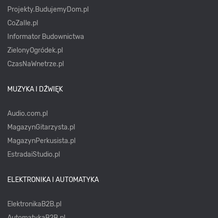
Projekty.BudujemyDom.pl
CoZaIle.pl
Informator Budownictwa
ZielonyOgródek.pl
CzasNaWnetrze.pl
MUZYKA I DŹWIĘK
Audio.com.pl
MagazynGitarzysta.pl
MagazynPerkusista.pl
EstradaiStudio.pl
ELEKTRONIKA I AUTOMATYKA
ElektronikaB2B.pl
AutomatykaB2B.pl