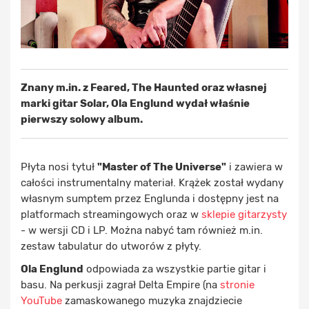
Znany m.in. z Feared, The Haunted oraz własnej
marki gitar Solar, Ola Englund wydał właśnie
pierwszy solowy album.
Płyta nosi tytuł
"Master of The Universe"
i zawiera w
całości instrumentalny materiał. Krążek został wydany
własnym sumptem przez Englunda i dostępny jest na
platformach streamingowych oraz w
sklepie gitarzysty
- w wersji CD i LP. Można nabyć tam również m.in.
zestaw tabulatur do utworów z płyty.
Ola Englund
odpowiada za wszystkie partie gitar i
basu. Na perkusji zagrał Delta Empire (na
stronie
YouTube
zamaskowanego muzyka znajdziecie