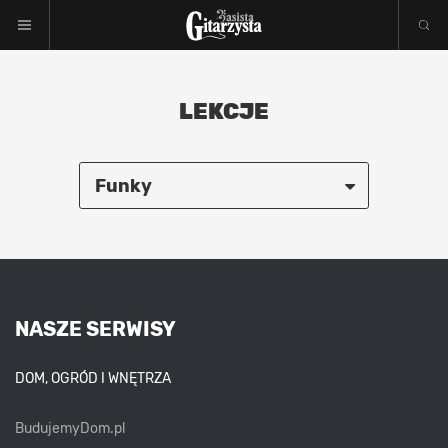
LEKCJE
Funky
Wszystkie
Akustyk
Bas
NASZE SERWISY
Blues
DOM, OGRÓD I WNĘTRZA
Jazz
BudujemyDom.pl
Jazz-rock