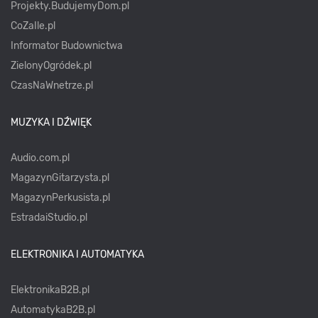
Projekty.BudujemyDom.pl
Klasyk
CoZaIle.pl
Informator Budownictwa
Metal
ZielonyOgródek.pl
Rock
CzasNaWnetrze.pl
Solo
MUZYKA I DŹWIĘK
Tapping
Audio.com.pl
MagazynGitarzysta.pl
MagazynPerkusista.pl
EstradaiStudio.pl
ELEKTRONIKA I AUTOMATYKA
ElektronikaB2B.pl
AutomatykaB2B.pl