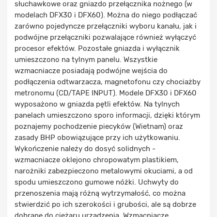
słuchawkowe oraz gniazdo przełącznika nożnego (w
modelach DFX30 i DFX60). Można do niego podłączać
zarówno pojedyncze przełączniki wyboru kanału, jak i
podwójne przełączniki pozwalające również wyłączyć
procesor efektów. Pozostałe gniazda i wyłącznik
umieszczono na tylnym panelu. Wszystkie
wzmacniacze posiadają podwójne wejścia do
podłączenia odtwarzacza, magnetofonu czy chociażby
metronomu (CD/TAPE INPUT). Modele DFX30 i DFX60
wyposażono w gniazda pętli efektów. Na tylnych
panelach umieszczono sporo informacji, dzięki którym
poznajemy pochodzenie piecyków (Wietnam) oraz
zasady BHP obowiązujące przy ich użytkowaniu.
Wykończenie należy do dosyć solidnych -
wzmacniacze oklejono chropowatym plastikiem,
narożniki zabezpieczono metalowymi okuciami, a od
spodu umieszczono gumowe nóżki. Uchwyty do
przenoszenia mają różną wytrzymałość, co można
stwierdzić po ich szerokości i grubości, ale są dobrze
dobrane do ciężaru urządzenia. Wzmacniacze