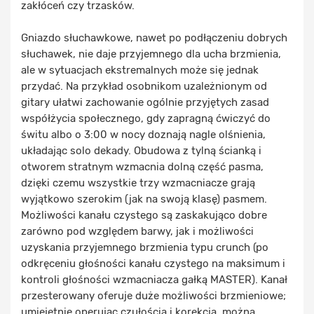
zakłóceń czy trzasków.
Gniazdo słuchawkowe, nawet po podłączeniu dobrych
słuchawek, nie daje przyjemnego dla ucha brzmienia,
ale w sytuacjach ekstremalnych może się jednak
przydać. Na przykład osobnikom uzależnionym od
gitary ułatwi zachowanie ogólnie przyjętych zasad
współżycia społecznego, gdy zapragną ćwiczyć do
świtu albo o 3:00 w nocy doznają nagle olśnienia,
układając solo dekady. Obudowa z tylną ścianką i
otworem stratnym wzmacnia dolną część pasma,
dzięki czemu wszystkie trzy wzmacniacze grają
wyjątkowo szerokim (jak na swoją klasę) pasmem.
Możliwości kanału czystego są zaskakująco dobre
zarówno pod względem barwy, jak i możliwości
uzyskania przyjemnego brzmienia typu crunch (po
odkręceniu głośności kanału czystego na maksimum i
kontroli głośności wzmacniacza gałką MASTER). Kanał
przesterowany oferuje duże możliwości brzmieniowe;
umiejętnie operując czułością i korekcją, można