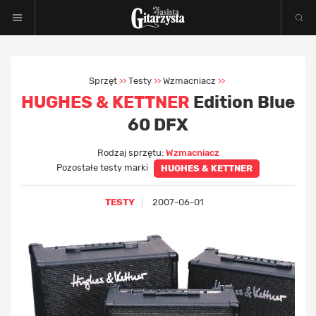
Sprzęt
Testy
Wzmacniacz
>>
>>
>>
HUGHES & KETTNER
Edition Blue
60 DFX
Rodzaj sprzętu:
Wzmacniacz
Pozostałe testy marki
HUGHES & KETTNER
TESTY
2007-06-01