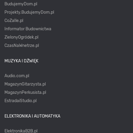
BudujemyDom.pl
Projekty.BudujemyDom.pl
CoZaIle.pl
Informator Budownictwa
ZielonyOgródek.pl
CzasNaWnetrze.pl
MUZYKA I DŹWIĘK
Audio.com.pl
MagazynGitarzysta.pl
MagazynPerkusista.pl
EstradaiStudio.pl
ELEKTRONIKA I AUTOMATYKA
ElektronikaB2B.pl