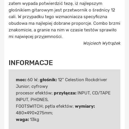
zatem wypada potwierdzić tezę, iż najlepszym
głośnikiem gitarowym jest przetwornik o średnicy 12
cali. W przypadku tego wzmacniacza specyficzna
obudowa ma najlepiej dobrane proporcje. Combo brzmi
znakomicie, a granie na nim w czasie testów sprawiło
mi najwięcej przyjemności.
Wojciech Wytrążek
INFORMACJE
moc:
60 W;
głośnik:
12" Celestion Rockdriver
Junior; cyfrowy
procesor efektów;
przyłącza:
INPUT, CD/TAPE
INPUT, PHONES,
FOOTSWITCH; pętla efektów;
wymiary:
480×490×275mm;
waga:
13kg