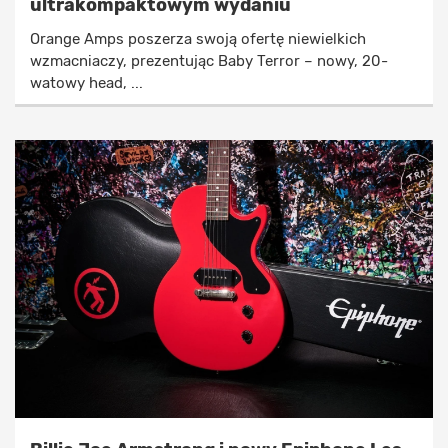
ultrakompaktowym wydaniu
Orange Amps poszerza swoją ofertę niewielkich
wzmacniaczy, prezentując Baby Terror – nowy, 20-
watowy head, ...