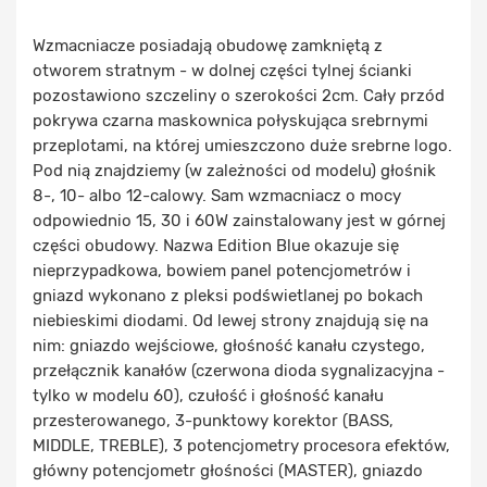
Wzmacniacze posiadają obudowę zamkniętą z
otworem stratnym - w dolnej części tylnej ścianki
pozostawiono szczeliny o szerokości 2cm. Cały przód
pokrywa czarna maskownica połyskująca srebrnymi
przeplotami, na której umieszczono duże srebrne logo.
Pod nią znajdziemy (w zależności od modelu) głośnik
8-, 10- albo 12-calowy. Sam wzmacniacz o mocy
odpowiednio 15, 30 i 60W zainstalowany jest w górnej
części obudowy. Nazwa Edition Blue okazuje się
nieprzypadkowa, bowiem panel potencjometrów i
gniazd wykonano z pleksi podświetlanej po bokach
niebieskimi diodami. Od lewej strony znajdują się na
nim: gniazdo wejściowe, głośność kanału czystego,
przełącznik kanałów (czerwona dioda sygnalizacyjna -
tylko w modelu 60), czułość i głośność kanału
przesterowanego, 3-punktowy korektor (BASS,
MIDDLE, TREBLE), 3 potencjometry procesora efektów,
główny potencjometr głośności (MASTER), gniazdo