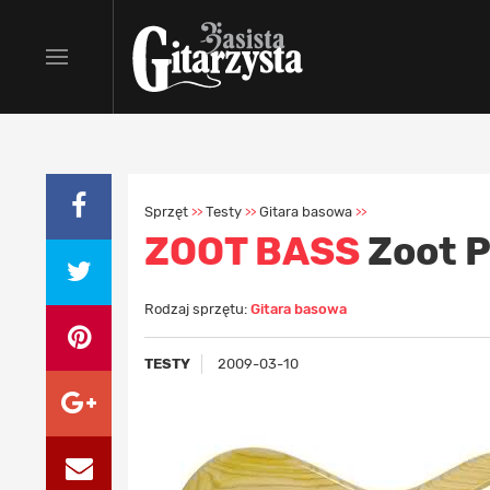
Sprzęt
Testy
Gitara basowa
>>
>>
>>
ZOOT BASS
Zoot P
Rodzaj sprzętu:
Gitara basowa
TESTY
2009-03-10