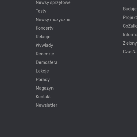
Newsy sprzętowe
Buduj
Testy
Projek
Newsy muzyczne
CoZaIle
Koncerty
Inform
Relacje
Zielon
Wywiady
CzasNa
Recenzje
Demosfera
Lekcje
Porady
Magazyn
Kontakt
Newsletter