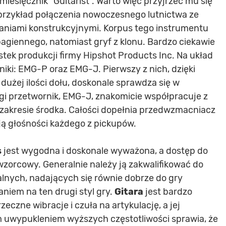
iesięcznik "Guitarist". Warto więc przyjrzeć mu się
y przykład połączenia nowoczesnego lutnictwa ze
aniami konstrukcyjnymi. Korpus tego instrumentu
agiennego, natomiast gryf z klonu. Bardzo ciekawie
tek produkcji firmy Hipshot Products Inc. Na układ
niki: EMG-P oraz EMG-J. Pierwszy z nich, dzięki
 dużej ilości dołu, doskonale sprawdza się w
ugi przetwornik, EMG-J, znakomicie współpracuje z
zakresie środka. Całości dopełnia przedwzmacniacz
ją głośności każdego z pickupów.
s
jest wygodna i doskonale wyważona, a dostęp do
wzorcowy. Generalnie należy ją zakwalifikować do
lnych, nadających się równie dobrze do gry
zaniem na ten drugi styl gry.
Gitara
jest bardzo
zeczne wibracje i czuła na artykulację, a jej
 uwypukleniem wyższych częstotliwości sprawia, że