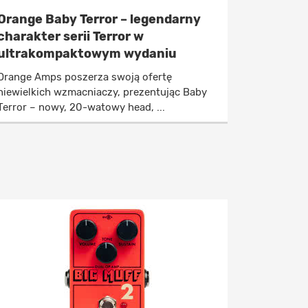
Orange Baby Terror – legendarny
charakter serii Terror w
ultrakompaktowym wydaniu
Orange Amps poszerza swoją ofertę
niewielkich wzmacniaczy, prezentując Baby
Terror – nowy, 20-watowy head, ...