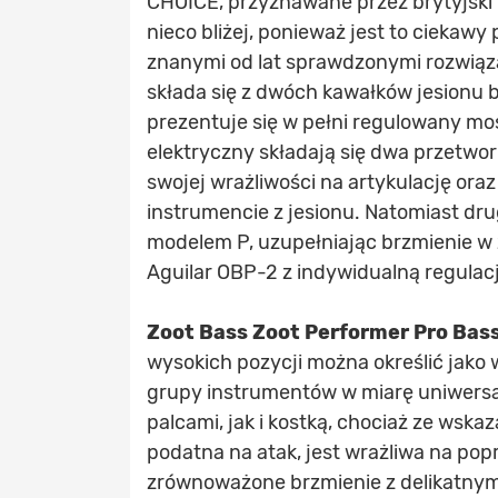
CHOICE, przyznawane przez brytyjski m
nieco bliżej, ponieważ jest to ciekaw
znanymi od lat sprawdzonymi rozwiąz
składa się z dwóch kawałków jesionu b
prezentuje się w pełni regulowany mos
elektryczny składają się dwa przetwor
swojej wrażliwości na artykulację oraz
instrumencie z jesionu. Natomiast dr
modelem P, uzupełniając brzmienie w 
Aguilar OBP-2 z indywidualną regulac
Zoot Bass Zoot Performer Pro Bas
wysokich pozycji można określić jako 
grupy instrumentów w miarę uniwersa
palcami, jak i kostką, chociaż ze wska
podatna na atak, jest wrażliwa na popr
zrównoważone brzmienie z delikatnym