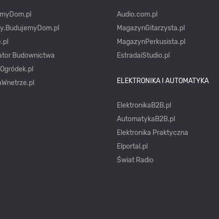
emyDom.pl
Audio.com.pl
ty.BudujemyDom.pl
MagazynGitarzysta.pl
.pl
MagazynPerkusista.pl
ator Budownictwa
EstradaiStudio.pl
yOgródek.pl
ELEKTRONIKA I AUTOMATYKA
Wnetrze.pl
ElektronikaB2B.pl
AutomatykaB2B.pl
Elektronika Praktyczna
Elportal.pl
Świat Radio