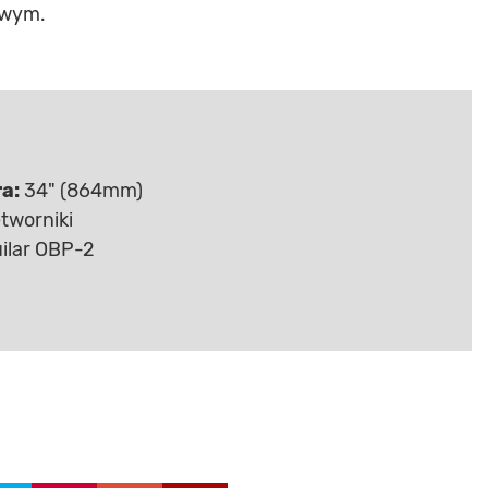
owym.
a:
34" (864mm)
tworniki
ilar OBP-2