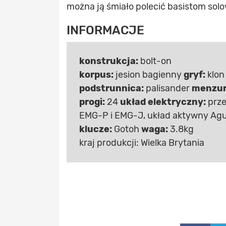
można ją śmiało polecić basistom sol
INFORMACJE
konstrukcja:
bolt-on
korpus:
jesion bagienny
gryf:
klon
podstrunnica:
palisander
menzur
progi:
24
układ elektryczny:
prze
EMG-P i EMG-J, układ aktywny Agu
klucze:
Gotoh
waga:
3.8kg
kraj produkcji: Wielka Brytania