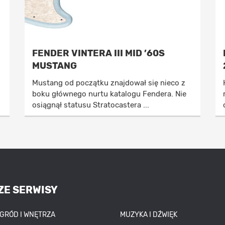
FENDER VINTERA III MID ’60S
MUSTANG
Mustang od początku znajdował się nieco z
boku głównego nurtu katalogu Fendera. Nie
osiągnął statusu Stratocastera ...
ZE SERWISY
OGRÓD I WNĘTRZA
MUZYKA I DŹWIĘK