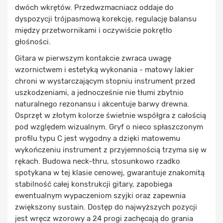
dwóch wkrętów. Przedwzmacniacz oddaje do
dyspozycji trójpasmową korekcję, regulację balansu
między przetwornikami i oczywiście pokrętło
głośności.
Gitara w pierwszym kontakcie zwraca uwagę
wzornictwem i estetyką wykonania - matowy lakier
chroni w wystarczającym stopniu instrument przed
uszkodzeniami, a jednocześnie nie tłumi zbytnio
naturalnego rezonansu i akcentuje barwy drewna.
Osprzęt w złotym kolorze świetnie współgra z całością
pod względem wizualnym. Gryf o nieco spłaszczonym
profilu typu C jest wygodny a dzięki matowemu
wykończeniu instrument z przyjemnością trzyma się w
rękach. Budowa neck-thru, stosunkowo rzadko
spotykana w tej klasie cenowej, gwarantuje znakomitą
stabilność całej konstrukcji gitary, zapobiega
ewentualnym wypaczeniom szyjki oraz zapewnia
zwiększony sustain. Dostęp do najwyższych pozycji
jest wręcz wzorowy a 24 progi zachęcają do grania