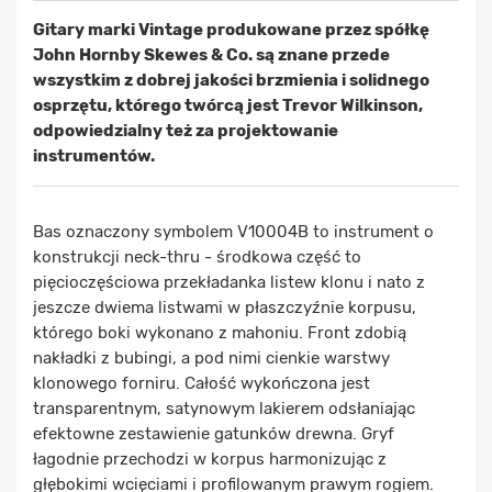
Gitary marki Vintage produkowane przez spółkę
John Hornby Skewes & Co. są znane przede
wszystkim z dobrej jakości brzmienia i solidnego
osprzętu, którego twórcą jest Trevor Wilkinson,
odpowiedzialny też za projektowanie
instrumentów.
Bas oznaczony symbolem V10004B to instrument o
konstrukcji neck-thru - środkowa część to
pięcioczęściowa przekładanka listew klonu i nato z
jeszcze dwiema listwami w płaszczyźnie korpusu,
którego boki wykonano z mahoniu. Front zdobią
nakładki z bubingi, a pod nimi cienkie warstwy
klonowego forniru. Całość wykończona jest
transparentnym, satynowym lakierem odsłaniając
efektowne zestawienie gatunków drewna. Gryf
łagodnie przechodzi w korpus harmonizując z
głębokimi wcięciami i profilowanym prawym rogiem.