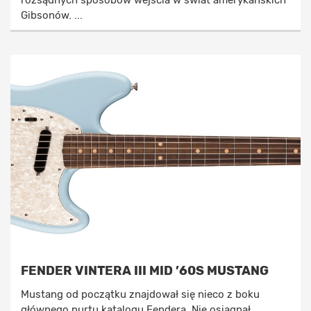
rozsądnych sposobów wejścia w świat amerykańskich
Gibsonów. ...
FENDER VINTERA III MID ’60S MUSTANG
Mustang od początku znajdował się nieco z boku
głównego nurtu katalogu Fendera. Nie osiągnął