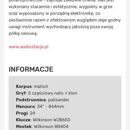
potencjometrów - zajmuje zaledwie chwilę. Bas jest
wykonany starannie i estetycznie, wygodny w grze
oraz wyposażony w porządną elektronikę, co
zestawione razem z efektownym wyglądem daje godny
uwagi instrument wychodzący jakością poza swoją
półkę cenową.
www.audiostacja.pl
INFORMACJE
Korpus
: mahoń
Gryf
: 5 częściowy nato + klon
Podstrunnica
: palisander
Menzura
: 34" - 864mm
Progi
: 24
Klucze
: Wilkinson WJB650
Mostek
: Wilkinson BB404