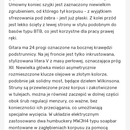
Umowny koniec szyjki jest zaznaczony niewielkim
zgrubieniem, od którego tył korpusu - z wyjątkiem
sfrezowania pod żebra - jest już płaski. Z kolei przód
jest lekko ścięty z lewej strony w stylu podobnym do
basów typu BTB, co jest korzystne dla pracy prawej
ręki.
Gitara ma 24 progi oznaczone na bocznej krawędzi
podstrunnicy. Na jej froncie jest tylko inkrustowana,
stylizowana litera V z masy perłowej, oznaczająca próg
XII. Niewielka główka mieści asymetrycznie
rozmieszczone klucze olejowe w złotym kolorze,
podobnie jak solidny most, będące dziełem Wilkinsona.
Struny są przewleczone przez korpus i zakotwiczone
w tulejach, można je również zaczepić w dolnej części
obok śrub regulacji menzury, co ważne, bez
konieczności ich przeciągania, co umożliwiają
specjalne wycięcia. W układzie elektrycznym
zastosowano dwa humbuckery MWJH4 typu soapbar
montowane w zagłębieniach korpusu za pomocą