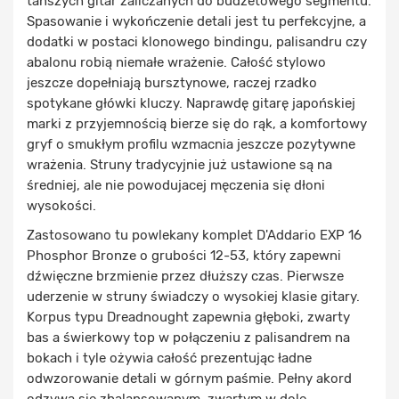
tańszych gitar zaliczanych do budżetowego segmentu.
Spasowanie i wykończenie detali jest tu perfekcyjne, a
dodatki w postaci klonowego bindingu, palisandru czy
abalonu robią niemałe wrażenie. Całość stylowo
jeszcze dopełniają bursztynowe, raczej rzadko
spotykane główki kluczy. Naprawdę gitarę japońskiej
marki z przyjemnością bierze się do rąk, a komfortowy
gryf o smukłym profilu wzmacnia jeszcze pozytywne
wrażenia. Struny tradycyjnie już ustawione są na
średniej, ale nie powodujacej męczenia się dłoni
wysokości.
Zastosowano tu powlekany komplet D'Addario EXP 16
Phosphor Bronze o grubości 12-53, który zapewni
dźwięczne brzmienie przez dłuższy czas. Pierwsze
uderzenie w struny świadczy o wysokiej klasie gitary.
Korpus typu Dreadnought zapewnia głęboki, zwarty
bas a świerkowy top w połączeniu z palisandrem na
bokach i tyle ożywia całość prezentując ładne
odwzorowanie detali w górnym paśmie. Pełny akord
odzywa się zbalansowanym, zwartym w dole