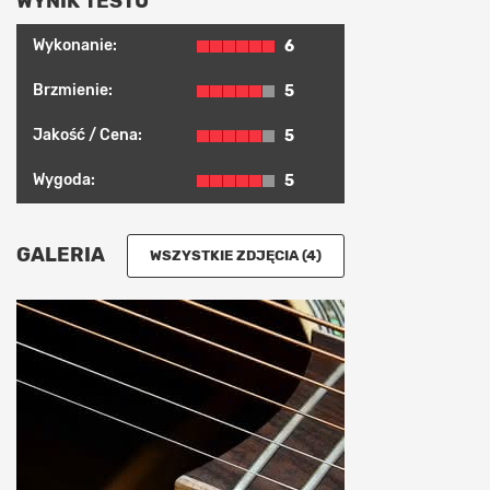
WYNIK TESTU
Wykonanie:
6
Brzmienie:
5
Jakość / Cena:
5
Wygoda:
5
GALERIA
WSZYSTKIE ZDJĘCIA (4)