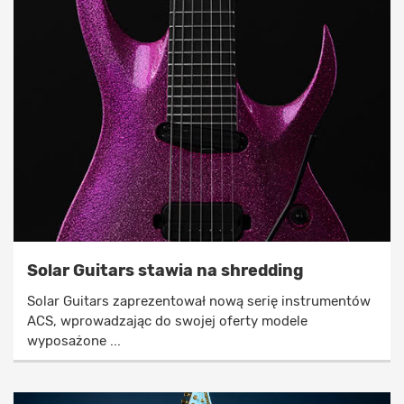
Solar Guitars stawia na shredding
Solar Guitars zaprezentował nową serię instrumentów
ACS, wprowadzając do swojej oferty modele
wyposażone ...