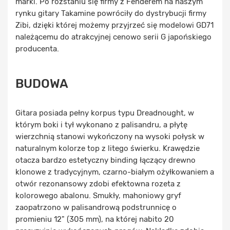
marki. Po rozstaniu się firmy z Fenderem na naszym
rynku gitary Takamine powróciły do dystrybucji firmy
Zibi, dzięki której możemy przyjrzeć się modelowi GD71
należącemu do atrakcyjnej cenowo serii G japońskiego
producenta.
BUDOWA
Gitara posiada pełny korpus typu Dreadnought, w
którym boki i tył wykonano z palisandru, a płytę
wierzchnią stanowi wykończony na wysoki połysk w
naturalnym kolorze top z litego świerku. Krawędzie
otacza bardzo estetyczny binding łączący drewno
klonowe z tradycyjnym, czarno-białym ożyłkowaniem a
otwór rezonansowy zdobi efektowna rozeta z
kolorowego abalonu. Smukły, mahoniowy gryf
zaopatrzono w palisandrową podstrunnicę o
promieniu 12" (305 mm), na której nabito 20