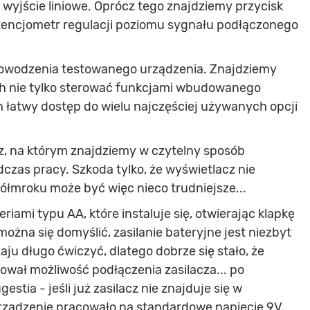
wyjście liniowe. Oprócz tego znajdziemy przycisk
otencjometr regulacji poziomu sygnału podłączonego
dowodzenia testowanego urządzenia. Znajdziemy
ch nie tylko sterować funkcjami wbudowanego
h łatwy dostęp do wielu najczęściej używanych opcji
, na którym znajdziemy w czytelny sposób
zas pracy. Szkoda tylko, że wyświetlacz nie
ółmroku może być więc nieco trudniejsze...
riami typu AA, które instaluje się, otwierając klapkę
można się domyślić, zasilanie bateryjne jest niezbyt
u długo ćwiczyć, dlatego dobrze się stało, że
ował możliwość podłączenia zasilacza... po
stia - jeśli już zasilacz nie znajduje się w
urządzenie pracowało na standardowe napięcie 9V.