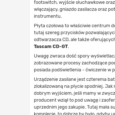
footswitch, wyjście słuchawkowe oraz 
włączający, gniazdo zasilacza oraz p
instrumentu.
Płyta czołowa to właściwie centrum 
tutaj szereg przycisków pozwalający
odtwarzacza CD, ale także oferującyc
Tascam CD-GT
.
Uwagę zwraca dość spory wyświetlacz
zobrazowane procesy zachodzące podc
posiada podświetlenia - ćwiczenie w p
Urządzenie zasilane jest czterema bate
zlokalizowaną na płycie spodniej. Jak 
dobrym wyjściem, jeśli mamy w zwyczaj
producent wziął to pod uwagę i zaofer
uprzednim jego zakupie. Tutaj mała suge
komplecie, to dobrze by było, gdyby 