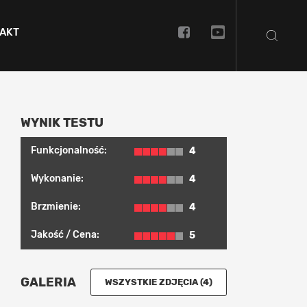
AKT
WYNIK TESTU
Funkcjonalność:
4
Wykonanie:
4
Brzmienie:
4
Jakość / Cena:
5
GALERIA
WSZYSTKIE ZDJĘCIA (4)