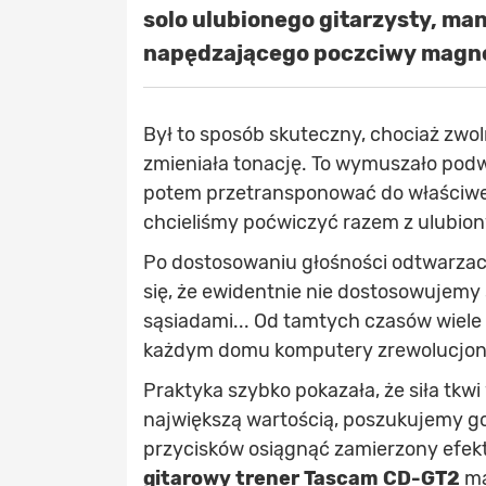
solo ulubionego gitarzysty, man
napędzającego poczciwy magn
Był to sposób skuteczny, chociaż zwoln
zmieniała tonację. To wymuszało pod
potem przetransponować do właściwego
chcieliśmy poćwiczyć razem z ulubi
Po dostosowaniu głośności odtwarzac
się, że ewidentnie nie dostosowujemy
sąsiadami... Od tamtych czasów wiele 
każdym domu komputery zrewolucjoniz
Praktyka szybko pokazała, że siła tkwi 
największą wartością, poszukujemy g
przycisków osiągnąć zamierzony efekt
gitarowy trener
Tascam CD-GT2
ma