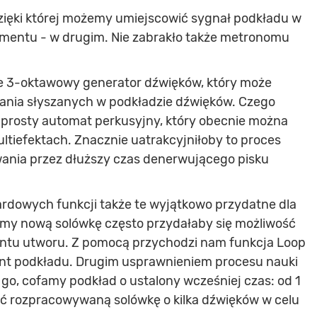
 dzięki której możemy umiejscowić sygnał podkładu w
umentu - w drugim. Nie zabrakło także metronomu
 3-oktawowy generator dźwięków, który może
wania słyszanych w podkładzie dźwięków. Czego
 prosty automat perkusyjny, który obecnie można
ltiefektach. Znacznie uatrakcyjniłoby to proces
wania przez dłuższy czas denerwującego pisku
rdowych funkcji także te wyjątkowo przydatne dla
jemy nową solówkę często przydałaby się możliwość
entu utworu. Z pomocą przychodzi nam funkcja Loop
nt podkładu. Drugim usprawnieniem procesu nauki
go, cofamy podkład o ustalony wcześniej czas: od 1
ać rozpracowywaną solówkę o kilka dźwięków w celu