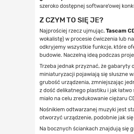
szeroko dostępnej software’owej konk
Z CZYM TO SIĘ JE?
Najprościej rzecz ujmując,
Tascam C
wokalistę) w procesie ćwiczenia lub n
odkryjemy wszystkie funkcje, które ofe
budowie. Naczelną ideą podczas proj
Trzeba jednak przyznać, że gabaryty 
miniaturyzacji pojawiają się słuszne 
grubość urządzenia, zmniejszając je
z dość delikatnego plastiku i jak łatw
miało na celu zredukowanie ciężaru 
Nośnikiem odtwarzanej muzyki jest st
otworzyć urządzenie, podobnie jak się
Na bocznych ściankach znajdują się g