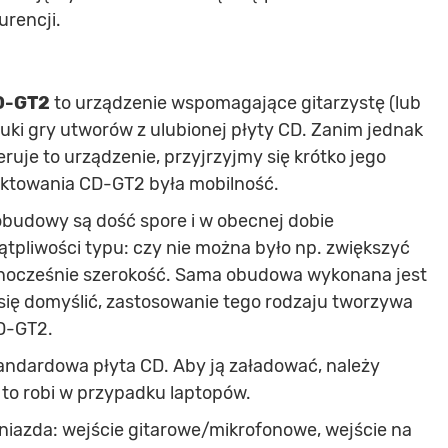
urencji.
D-GT2
to urządzenie wspomagające gitarzystę (lub
auki gry utworów z ulubionej płyty CD. Zanim jednak
ruje to urządzenie, przyjrzyjmy się krótko jego
ektowania CD-GT2 była mobilność.
obudowy są dość spore i w obecnej dobie
wątpliwości typu: czy nie można było np. zwiększyć
dnocześnie szerokość. Sama obudowa wykonana jest
o się domyślić, zastosowanie tego rodzaju tworzywa
CD-GT2.
andardowa płyta CD. Aby ją załadować, należy
 to robi w przypadku laptopów.
niazda: wejście gitarowe/mikrofonowe, wejście na