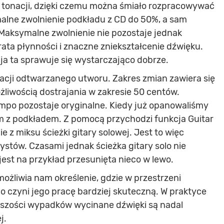
tonacji, dzięki czemu można śmiało rozpracowywać
malne zwolnienie podkładu z CD do 50%, a sam
 Maksymalne zwolnienie nie pozostaje jednak
rata płynności i znaczne zniekształcenie dźwięku.
a ta sprawuje się wystarczająco dobrze.
acji odtwarzanego utworu. Zakres zmian zawiera się
liwością dostrajania w zakresie 50 centów.
mpo pozostaje oryginalne. Kiedy już opanowaliśmy
em z podkładem. Z pomocą przychodzi funkcja Guitar
e z miksu ścieżki gitary solowej. Jest to więc
ystów. Czasami jednak ścieżka gitary solo nie
jest na przykład przesunięta nieco w lewo.
ożliwia nam określenie, gdzie w przestrzeni
 co czyni jego pracę bardziej skuteczną. W praktyce
ększości wypadków wycinane dźwięki są nadal
j.