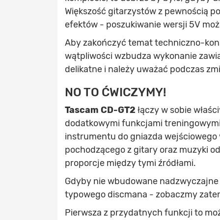
Większość gitarzystów z pewnością pos
efektów - poszukiwanie wersji 5V może 
Aby zakończyć temat techniczno-kon
wątpliwości wzbudza wykonanie zawia
delikatne i należy uważać podczas zmi
NO TO ĆWICZYMY!
Tascam CD-GT2
łączy w sobie właśc
dodatkowymi funkcjami treningowymi 
instrumentu do gniazda wejściowego
pochodzącego z gitary oraz muzyki o
proporcje między tymi źródłami.
Gdyby nie wbudowane nadzwyczajne fu
typowego discmana - zobaczmy zatem
Pierwsza z przydatnych funkcji to moż