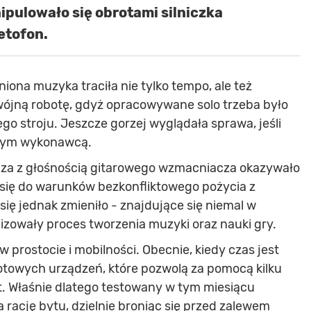
ipulowało się obrotami silniczka
etofon.
iona muzyka traciła nie tylko tempo, ale też
wójną robotę, gdyż opracowywane solo trzeba było
 stroju. Jeszcze gorzej wyglądała sprawa, jeśli
onym wykonawcą.
za z głośnością gitarowego wzmacniacza okazywało
 się do warunków bezkonfliktowego pożycia z
się jednak zmieniło - znajdujące się niemal w
owały proces tworzenia muzyki oraz nauki gry.
w prostocie i mobilności. Obecnie, kiedy czas jest
otowych urządzeń, które pozwolą za pomocą kilku
. Właśnie dlatego testowany w tym miesiącu
 rację bytu, dzielnie broniąc się przed zalewem