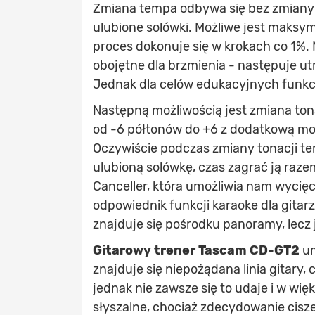
Zmiana tempa odbywa się bez zmiany 
ulubione solówki. Możliwe jest maksy
proces dokonuje się w krokach co 1%.
obojętne dla brzmienia - następuje ut
Jednak dla celów edukacyjnych funkcj
Następną możliwością jest zmiana ton
od -6 półtonów do +6 z dodatkową moż
Oczywiście podczas zmiany tonacji te
ulubioną solówkę, czas zagrać ją raz
Canceller, która umożliwia nam wycięci
odpowiednik funkcji karaoke dla gitarz
znajduje się pośrodku panoramy, lecz 
Gitarowy trener
Tascam CD-GT2
um
znajduje się niepożądana linia gitary,
jednak nie zawsze się to udaje i w wi
słyszalne, chociaż zdecydowanie cisze