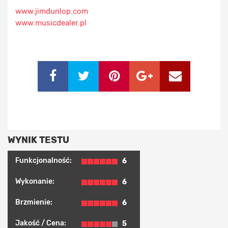
www.jimdunlop.com
www.musicdealer.pl
WYNIK TESTU
Funkcjonalność:
6
Wykonanie:
6
Brzmienie:
6
Jakość / Cena:
5