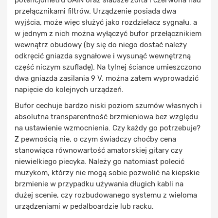
potencjometru GAIN oraz słabsze żółta i czerwona nad
przełącznikami filtrów. Urządzenie posiada dwa
wyjścia, może więc służyć jako rozdzielacz sygnału, a
w jednym z nich można wyłączyć bufor przełącznikiem
wewnątrz obudowy (by się do niego dostać należy
odkręcić gniazda sygnałowe i wysunąć wewnętrzną
część niczym szufladę). Na tylnej ściance umieszczono
dwa gniazda zasilania 9 V, można zatem wyprowadzić
napięcie do kolejnych urządzeń.
Bufor cechuje bardzo niski poziom szumów własnych i
absolutna transparentność brzmieniowa bez względu
na ustawienie wzmocnienia. Czy każdy go potrzebuje?
Z pewnością nie, o czym świadczy choćby cena
stanowiąca równowartość amatorskiej gitary czy
niewielkiego piecyka. Należy go natomiast polecić
muzykom, którzy nie mogą sobie pozwolić na kiepskie
brzmienie w przypadku używania długich kabli na
dużej scenie, czy rozbudowanego systemu z wieloma
urządzeniami w pedalboardzie lub racku.