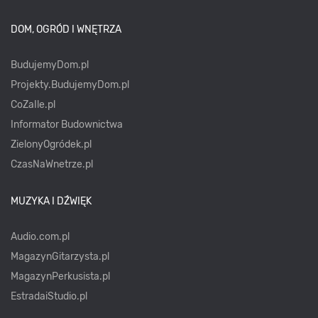
DOM, OGRÓD I WNĘTRZA
BudujemyDom.pl
Projekty.BudujemyDom.pl
CoZaIle.pl
Informator Budownictwa
ZielonyOgródek.pl
CzasNaWnetrze.pl
MUZYKA I DŹWIĘK
Audio.com.pl
MagazynGitarzysta.pl
MagazynPerkusista.pl
EstradaiStudio.pl