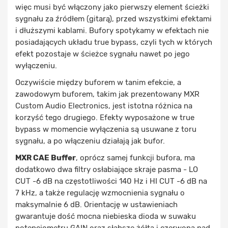
więc musi być włączony jako pierwszy element ścieżki
sygnału za źródłem (gitarą), przed wszystkimi efektami
i dłuższymi kablami. Bufory spotykamy w efektach nie
posiadających układu true bypass, czyli tych w których
efekt pozostaje w ścieżce sygnału nawet po jego
wyłączeniu.
Oczywiście między buforem w tanim efekcie, a
zawodowym buforem, takim jak prezentowany MXR
Custom Audio Electronics, jest istotna różnica na
korzyść tego drugiego. Efekty wyposażone w true
bypass w momencie wyłączenia są usuwane z toru
sygnału, a po włączeniu działają jak bufor.
MXR CAE Buffer
, oprócz samej funkcji bufora, ma
dodatkowo dwa filtry osłabiające skraje pasma - LO
CUT -6 dB na częstotliwości 140 Hz i HI CUT -6 dB na
7 kHz, a także regulację wzmocnienia sygnału o
maksymalnie 6 dB. Orientację w ustawieniach
gwarantuje dość mocna niebieska dioda w suwaku