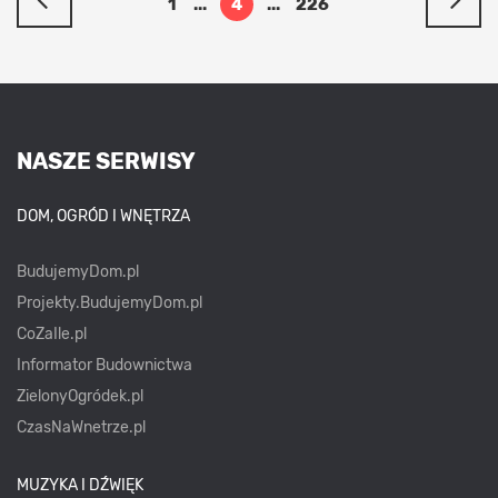
1
...
4
...
226
NASZE SERWISY
DOM, OGRÓD I WNĘTRZA
BudujemyDom.pl
Projekty.BudujemyDom.pl
CoZaIle.pl
Informator Budownictwa
ZielonyOgródek.pl
CzasNaWnetrze.pl
MUZYKA I DŹWIĘK