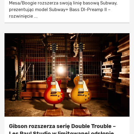
Mesa/Boogie rozszerza swoją linię basową Subway,
prezentując model Subway+ Bass DI-Preamp II –
rozwinięcie ...
Gibson rozszerza serię Double Trouble –
Les Paul Studio w limitowanej odsłonie