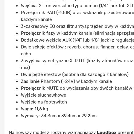
Wejścia: 2 - uniwersalne typu combo (1/4" jack lub XL
Przełącznik PAD (-10dB) oraz wskaźnik przesterowani
każdym kanale
3-zakresowy EQ oraz filtr antysprzężeniowy w każdy
Przełącznik fazy w każdym kanale (eliminacja sprzęże
Dodatkowe wejście AUX (1/4" lub 1/8" jack) z regulacj
Dwie sekcje efektów : reverb, chorus, flanger, delay, e
echo
3 wyjścia symetryczne XLR D.I. (każdy z kanałów ora
mix)
Dwie pętle efektów (osobna dla każdego z kanałów)
Zasilanie Phantom (+24V) w każdym kanale
Przełącznik MUTE do wyciszania oby dwóch kanałów
Wyjście słuchawkowe
Wejście na footswitch
Waga: 11,6 kg
Wymiary: 34.3cm x 39.4cm x 29.2cm
Najnowszy model z rodziny wzmacniaczy
Loudbox
prezent