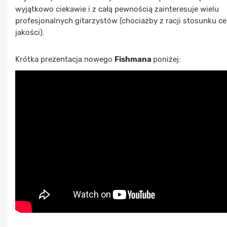
wyjątkowo ciekawie i z całą pewnością zainteresuje wielu
profesjonalnych gitarzystów (chociażby z racji stosunku c
jakości).
Krótka prezentacja nowego
Fishmana
poniżej: