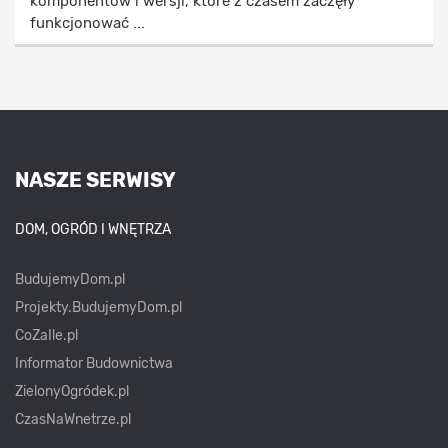
komponentów i wersji, które z czasem zaczęły
funkcjonować ...
NASZE SERWISY
DOM, OGRÓD I WNĘTRZA
BudujemyDom.pl
Projekty.BudujemyDom.pl
CoZaIle.pl
Informator Budownictwa
ZielonyOgródek.pl
CzasNaWnetrze.pl