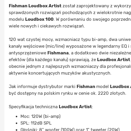
Fishman Loudbox Artist
został zaprojektowany z wykorz
sprawdzonych rozwiązań pochodzących z wielokrotnie na
modelu
Loudbox 100
. W porównaniu do swojego poprzedn
wiele nowych i ciekawych rozwiązań.
120 wat czystej mocy, wzmacniacz typu bi-amp, dwa uniwe
kanały wejściowe (mic/line) wyposażone w legendarny EQ i
antysprzężeniowe
Fishmana
, a dodatkowo dwie niezależne
efektów (dla każdego kanału) sprawiają, że
Loudbox Artist
obecnie jednym z najlepszych wzmacniaczy dla profesjonal
aktywnie koncertujących muzyków akustycznych.
Jak informuje dystrybutor marki
Fishman
model
Loudbox 
być dostępny na polskim rynku
w cenie ok. 2220 złotych
.
Specyfikacja techniczna
Loudbox Artist
:
Moc: 120W (bi-amp)
SPL: 112dB SPL
Głośniki: 8" woofer (100W) oraz 1" tweeter (20W)