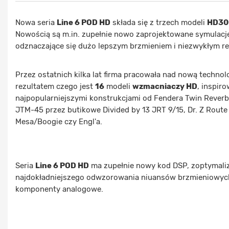
Nowa seria
Line 6 POD HD
składa się z trzech modeli
HD30
Nowością są m.in. zupełnie nowo zaprojektowane symulac
odznaczające się dużo lepszym brzmieniem i niezwykłym r
Przez ostatnich kilka lat firma pracowała nad nową techno
rezultatem czego jest
16
modeli
wzmacniaczy HD
, inspir
najpopularniejszymi konstrukcjami od Fendera Twin Reverb,
JTM-45 przez butikowe Divided by 13 JRT 9/15, Dr. Z Rout
Mesa/Boogie czy Engl'a.
Seria
Line 6 POD HD
ma zupełnie nowy kod DSP, zoptymali
najdokładniejszego odwzorowania niuansów brzmieniowych
komponenty analogowe.