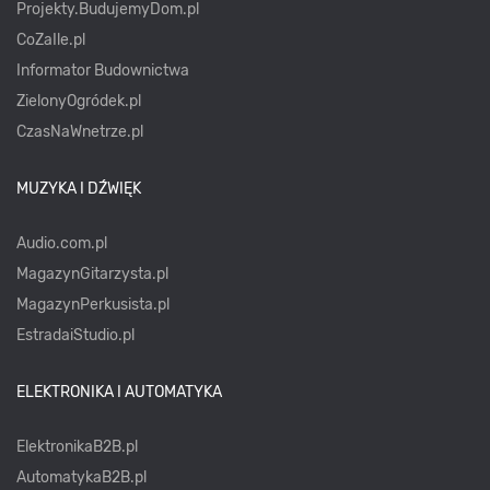
Projekty.BudujemyDom.pl
CoZaIle.pl
Informator Budownictwa
ZielonyOgródek.pl
CzasNaWnetrze.pl
MUZYKA I DŹWIĘK
Audio.com.pl
MagazynGitarzysta.pl
MagazynPerkusista.pl
EstradaiStudio.pl
ELEKTRONIKA I AUTOMATYKA
ElektronikaB2B.pl
AutomatykaB2B.pl