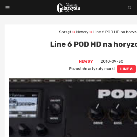
Sprzęt
Newsy
Line 6 POD HD na horyz
>>
>>
Line 6 POD HD na horyz
NEWSY
2010-09-30
Pozostałe artykuły marki
LINE 6