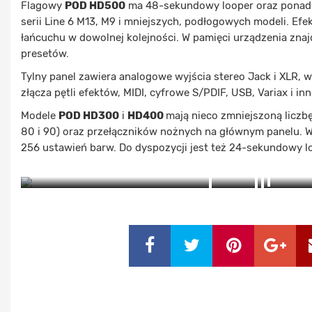
Flagowy
POD HD500
ma 48-sekundowy looper oraz ponad 
serii Line 6 M13, M9 i mniejszych, podłogowych modeli. Ef
łańcuchu w dowolnej kolejności. W pamięci urządzenia znaj
presetów.
Tylny panel zawiera analogowe wyjścia stereo Jack i XLR, 
złącza pętli efektów, MIDI, cyfrowe S/PDIF, USB, Variax i inn
Modele
POD HD300
i
HD400
mają nieco zmniejszoną liczb
80 i 90) oraz przełączników nożnych na głównym panelu. 
256 ustawień barw. Do dyspozycji jest też 24-sekundowy l
ZOBACZ ZDJĘCIA (3)