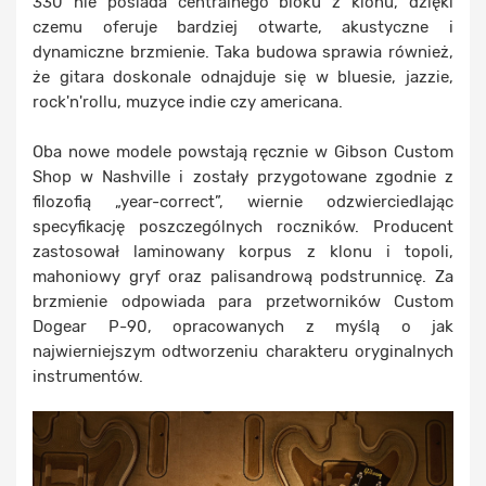
330 nie posiada centralnego bloku z klonu, dzięki
czemu oferuje bardziej otwarte, akustyczne i
dynamiczne brzmienie. Taka budowa sprawia również,
że gitara doskonale odnajduje się w bluesie, jazzie,
rock'n'rollu, muzyce indie czy americana.
Oba nowe modele powstają ręcznie w Gibson Custom
Shop w Nashville i zostały przygotowane zgodnie z
filozofią „year-correct”, wiernie odzwierciedlając
specyfikację poszczególnych roczników. Producent
zastosował laminowany korpus z klonu i topoli,
mahoniowy gryf oraz palisandrową podstrunnicę. Za
brzmienie odpowiada para przetworników Custom
Dogear P-90, opracowanych z myślą o jak
najwierniejszym odtworzeniu charakteru oryginalnych
instrumentów.