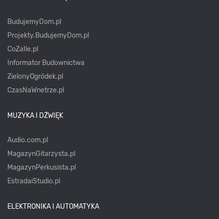
BudujemyDom.pl
Projekty.BudujemyDom.pl
CoZaIle.pl
Informator Budownictwa
ZielonyOgródek.pl
CzasNaWnetrze.pl
MUZYKA I DŹWIĘK
Audio.com.pl
MagazynGitarzysta.pl
MagazynPerkusista.pl
EstradaiStudio.pl
ELEKTRONIKA I AUTOMATYKA