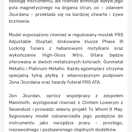
obsługę instrumentu, ale również eliminuje wpływ jego
pola magnetycznego na drgania strun, co – zdaniem
Jourdana – przekłada się na bardziej otwarte i żywe
brzmienie.
Model wyposażono również w regulowany mostek PRS
Adjustable Stoptail, blokowane klucze Phase III
Locking Tuners z hebanowymi motylkami oraz
wykończenie High-Gloss Nitro. Gitara będzie
oferowana w dwóch metalicznych kolorach: Gunmetal
Metallic i Platinum Metallic. Każdy egzemplarz otrzyma
specjalną tylną płytkę z własnoręcznym podpisem
Jona Jourdana oraz twardy futerał PRS ATA.
Jon Jourdan, oprócz współpracy z zespołem
Mammoth, występował również z Clintem Lowerym z
Sevendust i prowadzi własny projekt To Whom It May.
Sygnowany model odzwierciedla jego podejście do
instrumentu jako narzędzia pracy – prostego,
niezawodnego i pozbawionego zbędnych dodatków.