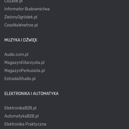
CoZaIle.pl
Informator Budownictwa
ZielonyOgródek.pl
CzasNaWnetrze.pl
MUZYKA I DŹWIĘK
Audio.com.pl
MagazynGitarzysta.pl
MagazynPerkusista.pl
EstradaiStudio.pl
ELEKTRONIKA I AUTOMATYKA
ElektronikaB2B.pl
AutomatykaB2B.pl
Elektronika Praktyczna