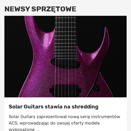
NEWSY SPRZĘTOWE
Solar Guitars stawia na shredding
Solar Guitars zaprezentował nową serię instrumentów
ACS, wprowadzając do swojej oferty modele
wyposażone ...