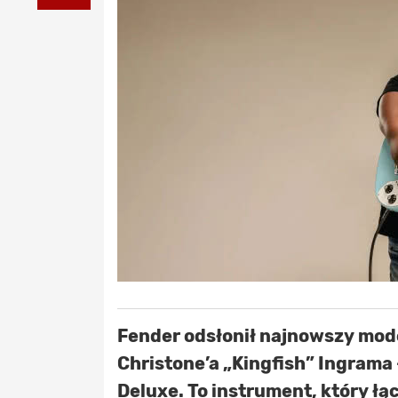
Fender odsłonił najnowszy mod
Christone’a „Kingfish” Ingrama 
Deluxe. To instrument, który łą