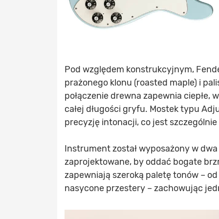
Pod względem konstrukcyjnym, Fender 
prażonego klonu (roasted maple) i pal
połączenie drewna zapewnia ciepłe, w
całej długości gryfu. Mostek typu Adju
precyzję intonacji, co jest szczegól
Instrument został wyposażony w dwa 
zaprojektowane, by oddać bogate brz
zapewniają szeroką paletę tonów – od 
nasycone przestery – zachowując jed