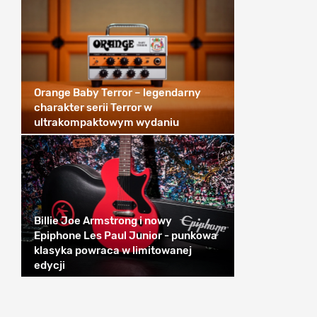
Orange Baby Terror – legendarny
charakter serii Terror w
ultrakompaktowym wydaniu
Billie Joe Armstrong i nowy
Epiphone Les Paul Junior - punkowa
klasyka powraca w limitowanej
edycji