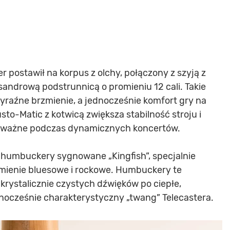
postawił na korpus z olchy, połączony z szyją z
isandrową podstrunnicą o promieniu 12 cali. Takie
yraźne brzmienie, a jednocześnie komfort gry na
sto-Matic z kotwicą zwiększa stabilność stroju i
nie ważne podczas dynamicznych koncertów.
humbuckery sygnowane „Kingfish”, specjalnie
mienie bluesowe i rockowe. Humbuckery te
krystalicznie czystych dźwięków po ciepłe,
nocześnie charakterystyczny „twang” Telecastera.