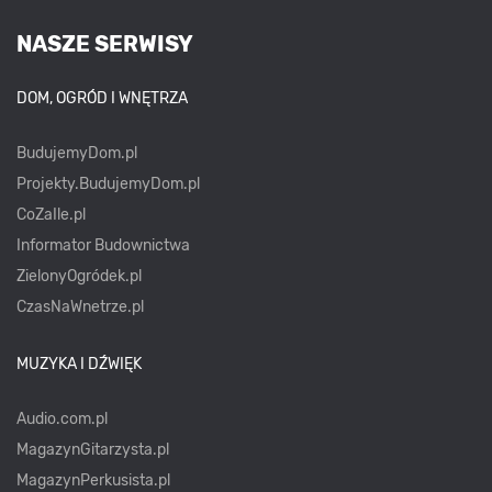
NASZE SERWISY
DOM, OGRÓD I WNĘTRZA
BudujemyDom.pl
Projekty.BudujemyDom.pl
CoZaIle.pl
Informator Budownictwa
ZielonyOgródek.pl
CzasNaWnetrze.pl
MUZYKA I DŹWIĘK
Audio.com.pl
MagazynGitarzysta.pl
MagazynPerkusista.pl