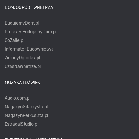
DOM, OGRÓD I WNĘTRZA
BudujemyDom.pl
Projekty.BudujemyDom.pl
CoZaIle.pl
Informator Budownictwa
ZielonyOgródek.pl
CzasNaWnetrze.pl
MUZYKA I DŹWIĘK
Audio.com.pl
MagazynGitarzysta.pl
MagazynPerkusista.pl
EstradaiStudio.pl