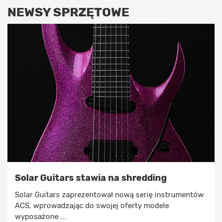
NEWSY SPRZĘTOWE
Solar Guitars stawia na shredding
Solar Guitars zaprezentował nową serię instrumentów
ACS, wprowadzając do swojej oferty modele
wyposażone ...