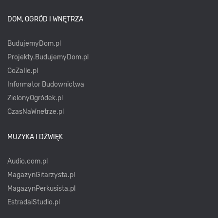
DOM, OGRÓD I WNĘTRZA
BudujemyDom.pl
Projekty.BudujemyDom.pl
CoZaIle.pl
Informator Budownictwa
ZielonyOgródek.pl
CzasNaWnetrze.pl
MUZYKA I DŹWIĘK
Audio.com.pl
MagazynGitarzysta.pl
MagazynPerkusista.pl
EstradaiStudio.pl