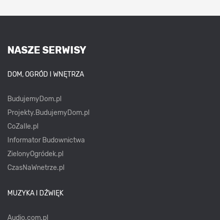
NASZE SERWISY
DOM, OGRÓD I WNĘTRZA
BudujemyDom.pl
Projekty.BudujemyDom.pl
CoZaIle.pl
Informator Budownictwa
ZielonyOgródek.pl
CzasNaWnetrze.pl
MUZYKA I DŹWIĘK
Audio.com.pl