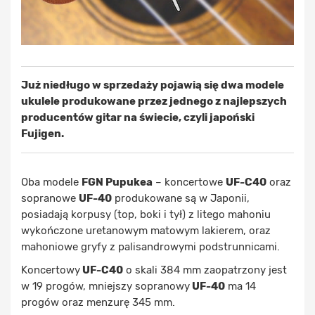
Już niedługo w sprzedaży pojawią się dwa modele
ukulele produkowane przez jednego z najlepszych
producentów gitar na świecie, czyli japoński
Fujigen.
Oba modele
FGN Pupukea
– koncertowe
UF-C40
oraz
sopranowe
UF-40
produkowane są w Japonii,
posiadają korpusy (top, boki i tył) z litego mahoniu
wykończone uretanowym matowym lakierem, oraz
mahoniowe gryfy z palisandrowymi podstrunnicami.
Koncertowy
UF-C40
o skali 384 mm zaopatrzony jest
w 19 progów, mniejszy sopranowy
UF-40
ma 14
progów oraz menzurę 345 mm.