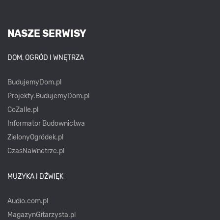
NASZE SERWISY
DOM, OGRÓD I WNĘTRZA
BudujemyDom.pl
Projekty.BudujemyDom.pl
CoZaIle.pl
Informator Budownictwa
ZielonyOgródek.pl
CzasNaWnetrze.pl
MUZYKA I DŹWIĘK
Audio.com.pl
MagazynGitarzysta.pl