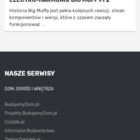
ELECTRO-HARMONIX BIG MUFF PI 2
Historia Big Muffa jest pełna kolejnych rewizji, zmian
komponentów i wersji, które z czasem zaczęły
funkcjonować ...
NASZE SERWISY
DOM, OGRÓD I WNĘTRZA
BudujemyDom.pl
Projekty.BudujemyDom.pl
CoZaIle.pl
Informator Budownictwa
ZielonyOgródek.pl