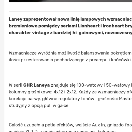
Laney zaprezentował nową linię lampowych wzmacniaczy
brzmieniowo pomiędzy seriami Lionheart i Ironheart br
charakter vintage z bardziej hi-gainowymi, nowoczesn
Wzmacniacze wyróżnia możliwość balansowania pokrętłem
ilości przesterowania pochodzącego z preampu i końcówki
W serii
GHR Laneya
znajduje się 100-watowy i 50-watowy 
kolumny głośnikowe: 4x12 i 2x12. Każdy ze wzmacniaczy of
korekcję barwy, główne regulatory tonów i głośności Maste
studyjny z opcją pull w gałce.
Całość uzupełnia pętla efektów, wejście Aux In, gniazdo f
wyjście XLR DI z opcją włączenia symulacji kolumny.