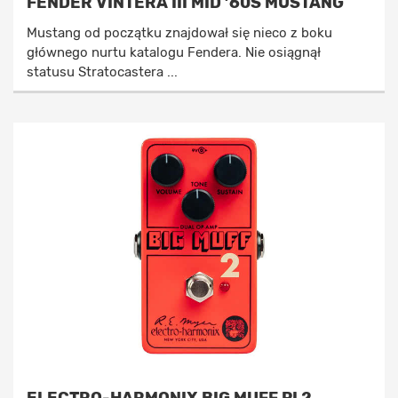
FENDER VINTERA III MID ’60S MUSTANG
Mustang od początku znajdował się nieco z boku
głównego nurtu katalogu Fendera. Nie osiągnął
statusu Stratocastera ...