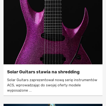
Solar Guitars stawia na shredding
Solar Guitars zaprezentował nową serię instrumentów
ACS, wprowadzając do swojej oferty modele
wyposażone ...