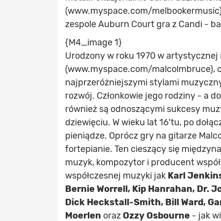
(www.myspace.com/melbookermusic) W 
zespole Auburn Court gra z Candi - 
{M4_image 1}
Urodzony w roku 1970 w artystycznej
(www.myspace.com/malcolmbruce), od 
najprzeróżniejszymi stylami muzyczn
rozwój. Członkowie jego rodziny - a do
również są odnoszącymi sukcesy muzyk
dziewięciu. W wieku lat 16’tu, po doł
pieniądze. Oprócz gry na gitarze Malc
fortepianie. Ten cieszący się międz
muzyk, kompozytor i producent współ
współczesnej muzyki jak
Karl Jenkin
Bernie Worrell, Kip Hanrahan, Dr. J
Dick Heckstall-Smith, Bill Ward, G
Moerlen
oraz
Ozzy Osbourne
- jak w