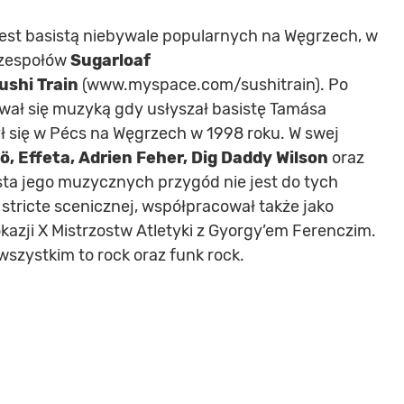
 jest basistą niebywale popularnych na Węgrzech, w
h zespołów
Sugarloaf
ushi Train
(www.myspace.com/sushitrain). Po
ował się muzyką gdy usłyszał basistę Tamása
ł się w Pécs na Węgrzech w 1998 roku. W swej
, Effeta, Adrien Feher, Dig Daddy Wilson
oraz
sta jego muzycznych przygód nie jest do tych
stricte scenicznej, współpracował także jako
okazji X Mistrzostw Atletyki z Gyorgy’em Ferenczim.
wszystkim to rock oraz funk rock.