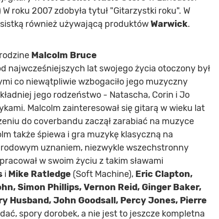
roku 2007 zdobyła tytuł "Gitarzystki roku". W
basistką również używającą produktów
Warwick
.
 rodzine
Malcolm Bruce
najwcześniejszych lat swojego życia otoczony był
ymi co niewątpliwie wzbogaciło jego muzyczny
kładniej jego rodzeństwo - Natascha, Corin i Jo
ami. Malcolm zainteresował się gitarą w wieku lat
ączeniu do coverbandu zaczął zarabiać na muzyce
olm także śpiewa i gra muzykę klasyczną na
ynarodowym uznaniem, niezwykle wszechstronny
pracował w swoim życiu z takim sławami
s
i
Mike Ratledge
(Soft Machine),
Eric Clapton,
ohn, Simon Phillips, Vernon Reid, Ginger Baker,
ary Husband, John Goodsall, Percy Jones, Pierre
idać, spory dorobek, a nie jest to jeszcze kompletna