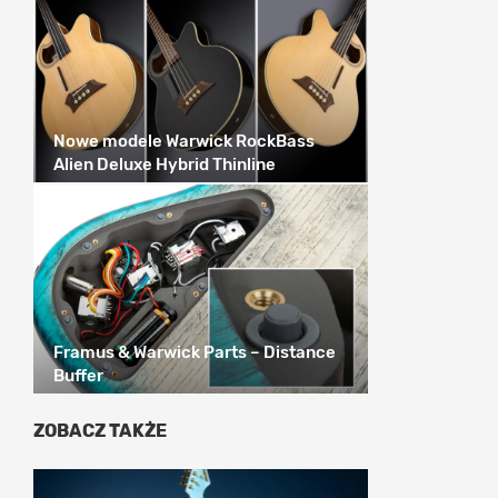
Nowe modele Warwick RockBass
Alien Deluxe Hybrid Thinline
Framus & Warwick Parts – Distance
Buffer
ZOBACZ TAKŻE