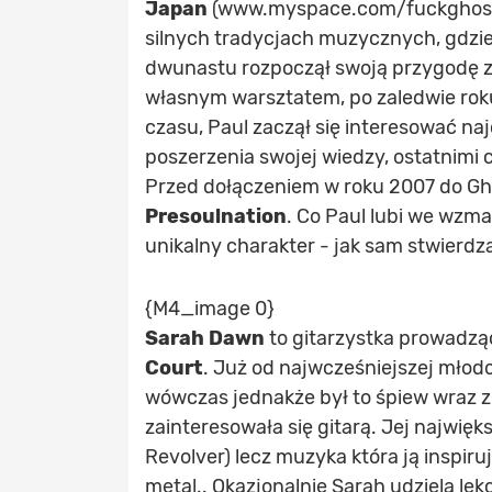
Japan
(www.myspace.com/fuckghostsov
silnych tradycjach muzycznych, gdzie
dwunastu rozpoczął swoją przygodę z 
własnym warsztatem, po zaledwie roku
czasu, Paul zaczął się interesować n
poszerzenia swojej wiedzy, ostatnimi c
Przed dołączeniem w roku 2007 do Ghos
Presoulnation
. Co Paul lubi we wzm
unikalny charakter - jak sam stwierdz
{M4_image 0}
Sarah Dawn
to gitarzystka prowadz
Court
. Już od najwcześniejszej mło
wówczas jednakże był to śpiew wraz z 
zainteresowała się gitarą. Jej najwięks
Revolver) lecz muzyka która ją inspiruj
metal.. Okazjonalnie Sarah udziela lekc