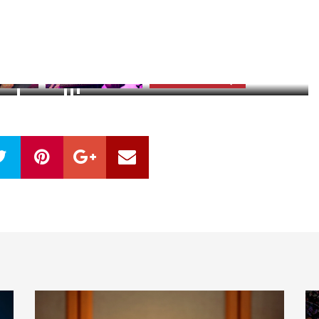
4
zdjęć
ZOBACZ GALERIĘ
OBACZ ZDJĘCIA (4)