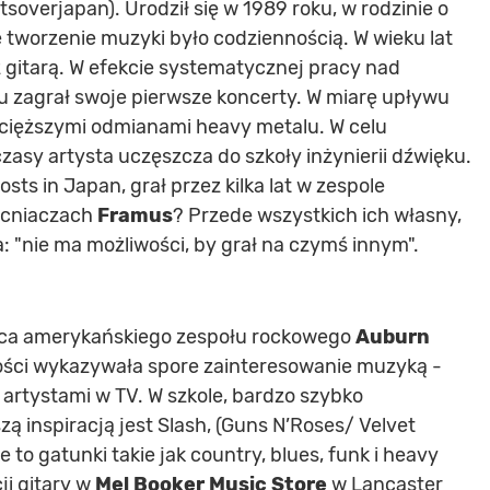
erjapan). Urodził się w 1989 roku, w rodzinie o
 tworzenie muzyki było codziennością. W wieku lat
gitarą. W efekcie systematycznej pracy nad
 zagrał swoje pierwsze koncerty. W miarę upływu
ajcięższymi odmianami heavy metalu. W celu
zasy artysta uczęszcza do szkoły inżynierii dźwięku.
ts in Japan, grał przez kilka lat w zespole
acniaczach
Framus
? Przede wszystkich ich własny,
a: "nie ma możliwości, by grał na czymś innym".
ąca amerykańskiego zespołu rockowego
Auburn
dości wykazywała spore zainteresowanie muzyką -
artystami w TV. W szkole, bardzo szybko
zą inspiracją jest Slash, (Guns N’Roses/ Velvet
e to gatunki takie jak country, blues, funk i heavy
ji gitary w
Mel Booker Music Store
w Lancaster