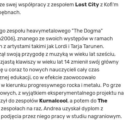
y ze swej współpracy z zespołem
Lost City
z Kofi’m
 bębnach.
iego zespołu heavymetalowego "The Dogma"
006), znanego ze swoich występów w ramach
artystami takimi jak Lordi i Tarja Tarunen.
ł swoją przygodę z muzyką w wieku lat sześciu,
zjastą klawiszy w wieku lat 14 zmienił swój główny
ę u coraz to nowych nauczycieli cały czas
nej edukacji, co w efekcie zaowocowało
w kierunku progresywnego rocka i metalu. Po grze
lowych, z wyjątkiem eksperymentalnego projektu na
czył do zespołów
Kurnalcool
, a potem do
The
h zespołach na raz, Andrea uzyskał dyplom z
o podjęcia przez niego pracy w studiu nagraniowym.