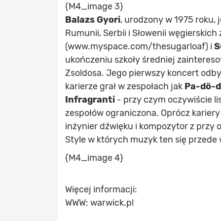
{M4_image 3}
Balazs Gyori
, urodzony w 1975 roku,
Rumunii, Serbii i Słowenii węgierskic
(www.myspace.com/thesugarloaf) i
S
ukończeniu szkoły średniej zainteres
Zsoldosa. Jego pierwszy koncert odby
karierze grał w zespołach jak
Pa-dö-dö
Infragranti
- przy czym oczywiście li
zespołów ograniczona. Oprócz kariery 
inżynier dźwięku i kompozytor z przy 
Style w których muzyk ten się przede 
{M4_image 4}
Więcej informacji:
WWW: warwick.pl