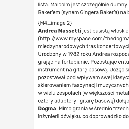
lista. Malcolm jest szczególnie dumn
Baker’em (synem Gingera Baker’a) na
{M4_image 2}
Andrea Massetti
jest basistą włosk
(http://www.myspace.com/thedogma2
międzynarodowych tras koncertowych z 
Urodzony w 1982 roku Andrea rozpoczą
grając na fortepianie. Pozostając entu
instrument na gitarę basową. Ucząc si
pozostawał pod wpływem swej klasycz
skierowaniem fascynacji muzycznych 
w wielu zespołach (w większości meta
cztery adaptery i gitarę basową) dołą
Dogma
. Mimo grania w średnio trzec
inżynierii dźwięku, co doprowadziło d