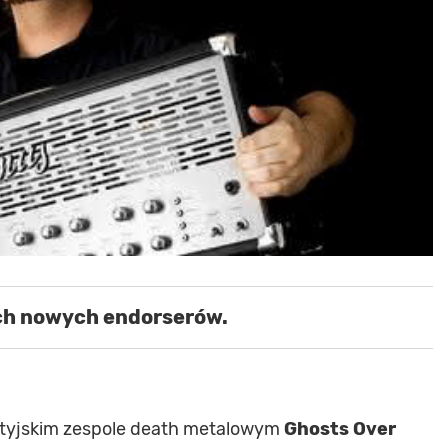
ich nowych endorserów.
rytyjskim zespole death metalowym
Ghosts Over