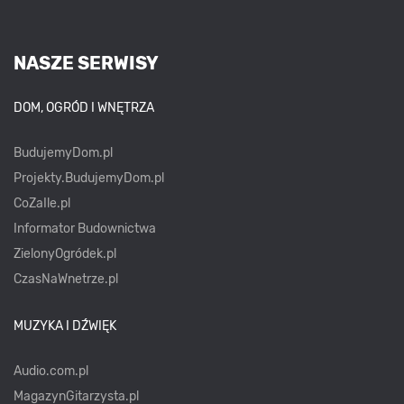
NASZE SERWISY
DOM, OGRÓD I WNĘTRZA
BudujemyDom.pl
Projekty.BudujemyDom.pl
CoZaIle.pl
Informator Budownictwa
ZielonyOgródek.pl
CzasNaWnetrze.pl
MUZYKA I DŹWIĘK
Audio.com.pl
MagazynGitarzysta.pl