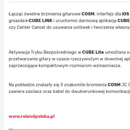
Łącząc świetne brzmienia gitarowe
COSM
, interfejs dla
iOS
gniazda
i-CUBE LINK
i uruchomić darmową aplikację
CUBE
czy Center Cancel do usuwania solówek i tworzenia własn
Aktywacja Trybu Bezpośredniego w
CUBE Lite
umożliwia od
przetwarzanie gitary w czasie rzeczywistym w dowolnej apl
zaprzeczające kompaktowym rozmiarom wzmacniacza.
Na pokładzie znalazły się 3 znakomite brzmienia
COSM
JC C
zawiera zasilacz oraz kabel do dwukierunkowej komunikacj
www.rolandpolska.pl