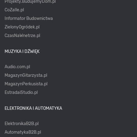
Projekty.BudujemyDom.pl
CoZaIle.pl
Informator Budownictwa
ZielonyOgródek.pl
CzasNaWnetrze.pl
MUZYKA I DŹWIĘK
Audio.com.pl
MagazynGitarzysta.pl
MagazynPerkusista.pl
EstradaiStudio.pl
ELEKTRONIKA I AUTOMATYKA
ElektronikaB2B.pl
AutomatykaB2B.pl