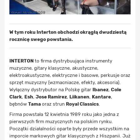
W tym roku Interton obchodzi okrągłą dwudziestą
rocznicę swego powstania.
INTERTON
to firma dystrybuująca instrumenty
muzyczne, gitary klasyczne, akustyczne,
elektroakustyczne, elektryczne i basowe, perkusje oraz
sprzęt muzyczny (wzmacniacze, efekty, akcesoria).
Wyłączny dystrybutor na Polskę gitar
Ibanez
,
Cole
Clark
,
Esh
,
Jose Ramirez
,
Liikanen
,
Kantare
,
bębnów
Tama
oraz strun
Royal Classics
.
Firma powstała 12 kwietnia 1989 roku jako jedna z
pierwszych firm muzycznych na polskim rynku.
Początki działalności oparte były przede wszystkim na
imporcie markowych gitar klasycznych z Hiszpanii. Już