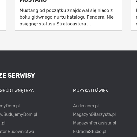
MUSTANG
Mustang od początku znajdował się nieco z
boku głównego nurtu katalogu Fendera. Nie
osiągnął statusu Stratocastera ...
ZE SERWISY
OGRÓD I WNĘTRZA
MUZYKA I DŹWIĘK
emyDom.pl
Audio.com.pl
ty.BudujemyDom.pl
MagazynGitarzysta.pl
.pl
MagazynPerkusista.pl
ator Budownictwa
EstradaiStudio.pl