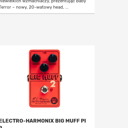
niewielkich wzmacniaczy, prezentując Baby
Terror – nowy, 20-watowy head, ...
ELECTRO-HARMONIX BIG MUFF PI