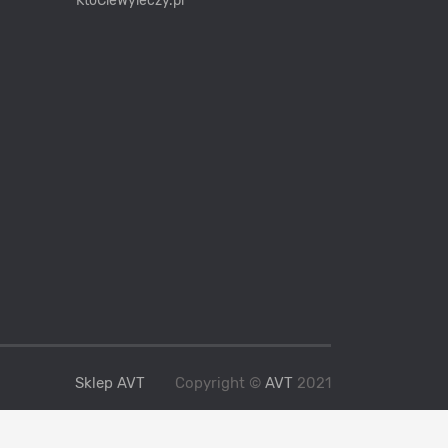
KtoCieWyleczy.pl
Sklep AVT
Copyright ©
AVT
2021