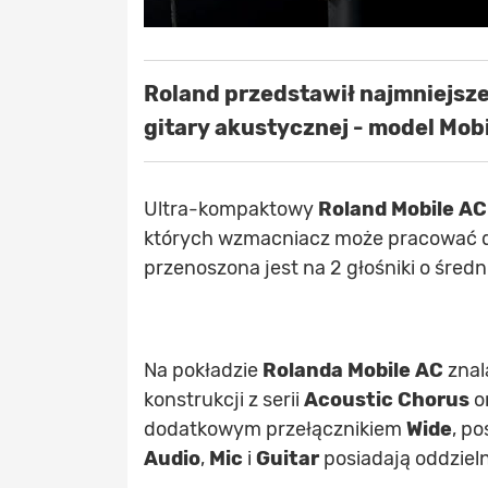
Roland przedstawił najmniejsze
gitary akustycznej - model Mobi
Ultra-kompaktowy
Roland Mobile AC
których wzmacniacz może pracować d
przenoszona jest na 2 głośniki o średni
Na pokładzie
Rolanda Mobile AC
znal
konstrukcji z serii
Acoustic Chorus
o
dodatkowym przełącznikiem
Wide
, p
Audio
,
Mic
i
Guitar
posiadają oddzieln