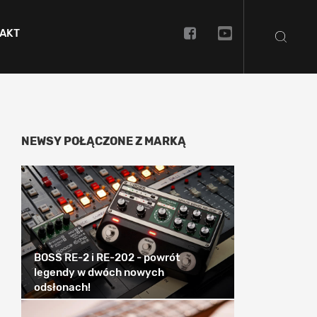
AKT
NEWSY POŁĄCZONE Z MARKĄ
BOSS RE-2 i RE-202 - powrót
legendy w dwóch nowych
odsłonach!