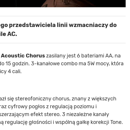
go przedstawiciela linii wzmacniaczy do
le AC.
 Acoustic Chorus
zasilany jest 6 bateriami AA, na
o 15 godzin. 3-kanałowe combo ma 5W mocy, która
cy 4 cali.
azł się stereofoniczny chorus, znany z większych
raz cyfrowy pogłos z regulacją poziomu i
oszerzającym efekt stereo. 3 niezależne kanały
ą regulację głośności i wspólną gałkę korekcji Tone.