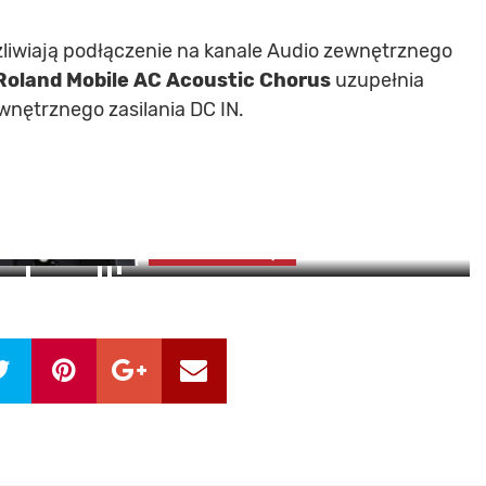
żliwiają podłączenie na kanale Audio zewnętrznego
Roland Mobile AC Acoustic Chorus
uzupełnia
nętrznego zasilania DC IN.
3
zdjęć
ZOBACZ GALERIĘ
OBACZ ZDJĘCIA (3)