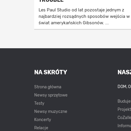
TROUBLE
Les Paul Studio od lat pozostaje jednym z
najbardziej rozsądnych sposobów wejścia w
świat amerykańskich Gibsonów. ...
NA SKRÓTY
NAS
DOM, 
Strona główna
Newsy sprzętowe
Buduj
Testy
Projek
Newsy muzyczne
CoZaIle
Koncerty
Inform
Relacje