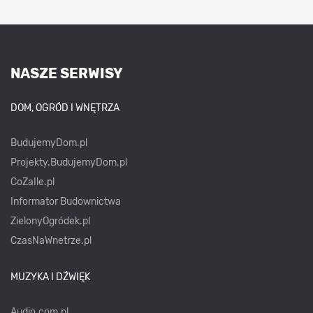
NASZE SERWISY
DOM, OGRÓD I WNĘTRZA
BudujemyDom.pl
Projekty.BudujemyDom.pl
CoZaIle.pl
Informator Budownictwa
ZielonyOgródek.pl
CzasNaWnetrze.pl
MUZYKA I DŹWIĘK
Audio.com.pl