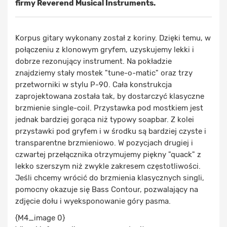
firmy Reverend Musical Instruments.
Korpus gitary wykonany został z koriny. Dzięki temu, w
połączeniu z klonowym gryfem, uzyskujemy lekki i
dobrze rezonujący instrument. Na pokładzie
znajdziemy stały mostek "tune-o-matic" oraz trzy
przetworniki w stylu P-90. Cała konstrukcja
zaprojektowana została tak, by dostarczyć klasyczne
brzmienie single-coil. Przystawka pod mostkiem jest
jednak bardziej gorąca niż typowy soapbar. Z kolei
przystawki pod gryfem i w środku są bardziej czyste i
transparentne brzmieniowo. W pozycjach drugiej i
czwartej przełącznika otrzymujemy piękny "quack" z
lekko szerszym niż zwykle zakresem częstotliwości.
Jeśli chcemy wrócić do brzmienia klasycznych singli,
pomocny okazuje się Bass Contour, pozwalający na
zdjęcie dołu i wyeksponowanie góry pasma.
{M4_image 0}