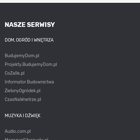
NASZE SERWISY
DOM, OGRÓD I WNĘTRZA
BudujemyDom.pl
Projekty.BudujemyDom.pl
CoZaIle.pl
Informator Budownictwa
ZielonyOgródek.pl
CzasNaWnetrze.pl
MUZYKA I DŹWIĘK
Audio.com.pl