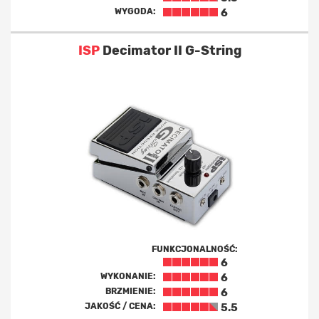
WYGODA:
6
ISP
Decimator II G-String
FUNKCJONALNOŚĆ:
6
WYKONANIE:
6
BRZMIENIE:
6
JAKOŚĆ / CENA:
5.5