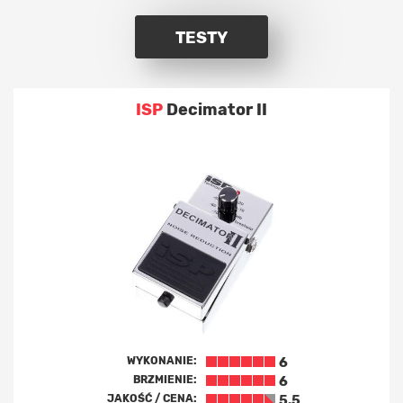
TESTY
ISP
Decimator II
WYKONANIE:
6
BRZMIENIE:
6
JAKOŚĆ / CENA:
5.5