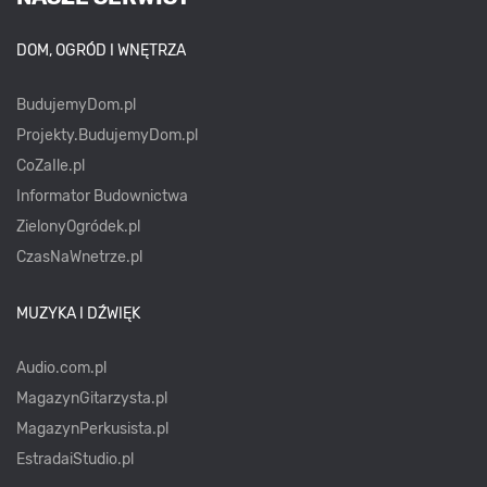
DOM, OGRÓD I WNĘTRZA
BudujemyDom.pl
Projekty.BudujemyDom.pl
CoZaIle.pl
Informator Budownictwa
ZielonyOgródek.pl
CzasNaWnetrze.pl
MUZYKA I DŹWIĘK
Audio.com.pl
MagazynGitarzysta.pl
MagazynPerkusista.pl
EstradaiStudio.pl