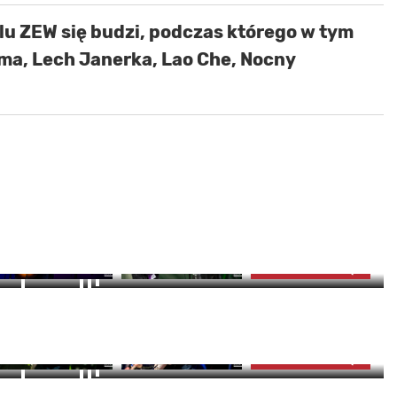
alu ZEW się budzi, podczas którego w tym
oma, Lech Janerka, Lao Che, Nocny
5
zdjęć
ZOBACZ GALERIĘ
15
OBACZ ZDJĘCIA (5)
zdjęć
ZOBACZ GALERIĘ
14