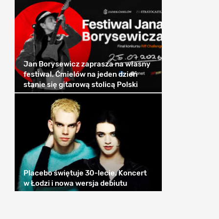
Jan Borysewicz zaprasza na własny
festiwal. Ćmielów na jeden dzień
stanie się gitarową stolicą Polski
Placebo świętuje 30-lecie. Koncert
w Łodzi i nowa wersja debiutu