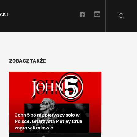
AKT
ZOBACZ TAKŻE
John 5 po raz pierwszy solo w
Polsce. Gitarzysta Mötley Crüe
zagra w Krakowie