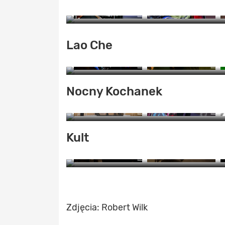
ZO
Lao Che
Nocny Kochanek
ZO
Kult
ZO
ZO
Zdjęcia: Robert Wilk