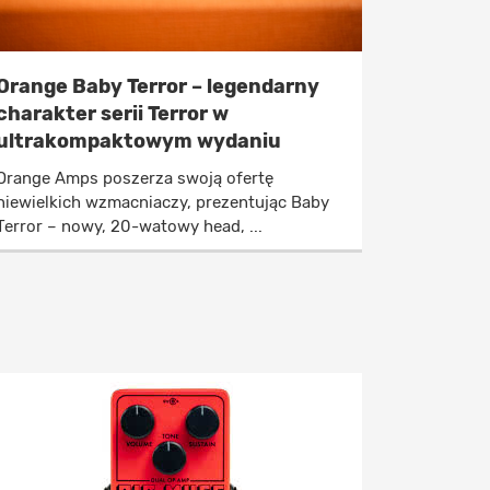
Orange Baby Terror – legendarny
charakter serii Terror w
ultrakompaktowym wydaniu
Orange Amps poszerza swoją ofertę
niewielkich wzmacniaczy, prezentując Baby
Terror – nowy, 20-watowy head, ...