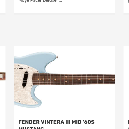
Moye Pacer Deluxe. ...
FENDER VINTERA III MID ’60S