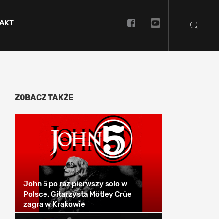
AKT
ZOBACZ TAKŻE
John 5 po raz pierwszy solo w
Polsce. Gitarzysta Mötley Crüe
zagra w Krakowie