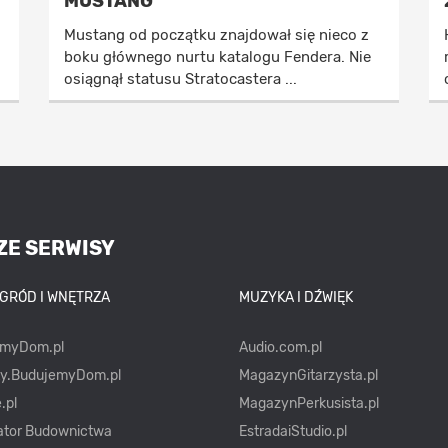
MUSTANG
Mustang od początku znajdował się nieco z
boku głównego nurtu katalogu Fendera. Nie
osiągnął statusu Stratocastera ...
ZE SERWISY
OGRÓD I WNĘTRZA
MUZYKA I DŹWIĘK
emyDom.pl
Audio.com.pl
ty.BudujemyDom.pl
MagazynGitarzysta.pl
.pl
MagazynPerkusista.pl
ator Budownictwa
EstradaiStudio.pl