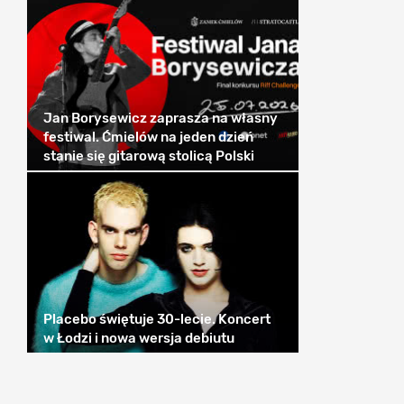
Jan Borysewicz zaprasza na własny
festiwal. Ćmielów na jeden dzień
stanie się gitarową stolicą Polski
Placebo świętuje 30-lecie. Koncert
w Łodzi i nowa wersja debiutu