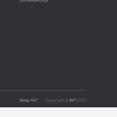
KtoCieWyleczy.pl
Sklep AVT
Copyright ©
AVT
2021