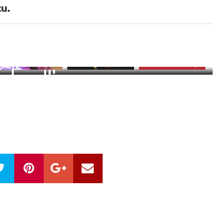
tu.
44
zdjęć
ZOBACZ GALERIĘ
BACZ ZDJĘCIA (44)