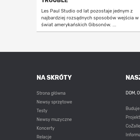
TROUBLE
Les Paul Studio od lat pozostaje jednym z
najbardziej rozsądnych sposobów wejścia w
świat amerykańskich Gibsonów. ...
NA SKRÓTY
NAS
DOM, 
Strona główna
Newsy sprzętowe
Buduj
Testy
Projek
Newsy muzyczne
CoZaIle
Koncerty
Inform
Relacje