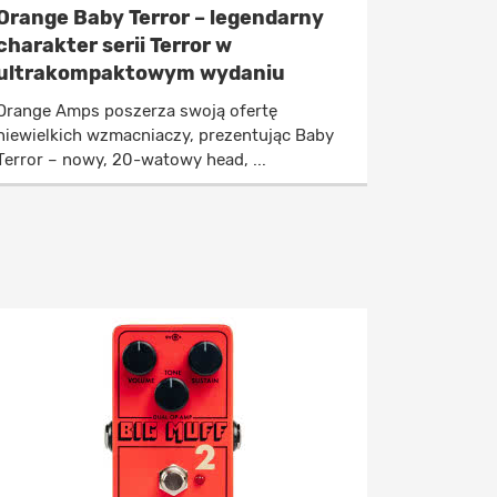
Orange Baby Terror – legendarny
charakter serii Terror w
ultrakompaktowym wydaniu
Orange Amps poszerza swoją ofertę
niewielkich wzmacniaczy, prezentując Baby
Terror – nowy, 20-watowy head, ...