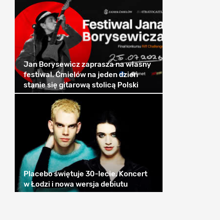
Jan Borysewicz zaprasza na własny
festiwal. Ćmielów na jeden dzień
stanie się gitarową stolicą Polski
Placebo świętuje 30-lecie. Koncert
w Łodzi i nowa wersja debiutu