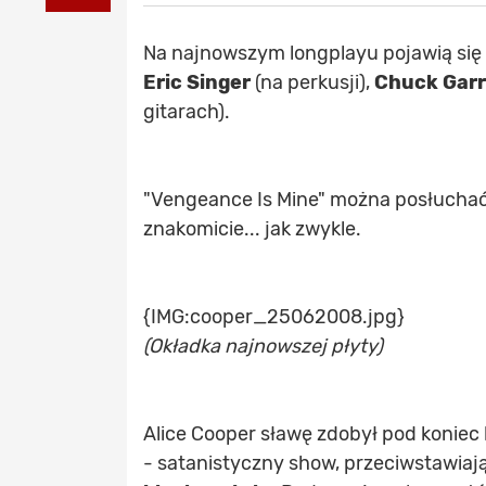
Na najnowszym longplayu pojawią się 
Eric Singer
(na perkusji),
Chuck Garr
gitarach).
"Vengeance Is Mine" można posłucha
znakomicie... jak zwykle.
{IMG:cooper_25062008.jpg}
(Okładka najnowszej płyty)
Alice Cooper sławę zdobył pod koniec 
- satanistyczny show, przeciwstawiaj