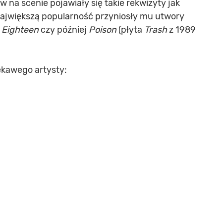
 na scenie pojawiały się takie rekwizyty jak
. Największą popularność przyniosły mu utwory
m Eighteen
czy później
Poison
(płyta
Trash
z 1989
ekawego artysty: