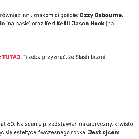
również inni, znakomici goście:
Ozzy Osbourne,
ic
(na basie) oraz
Keri Kelli
i
Jason Hook
(na
ć
TUTAJ
. Trzeba przyznać, że Slash brzmi
lat 60. Na scenie przedstawiał makabryczny, krwisto
ąc się estetyce ówczesnego rocka.
Jest ojcem