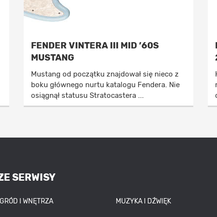
FENDER VINTERA III MID ’60S
MUSTANG
Mustang od początku znajdował się nieco z
boku głównego nurtu katalogu Fendera. Nie
osiągnął statusu Stratocastera ...
ZE SERWISY
OGRÓD I WNĘTRZA
MUZYKA I DŹWIĘK