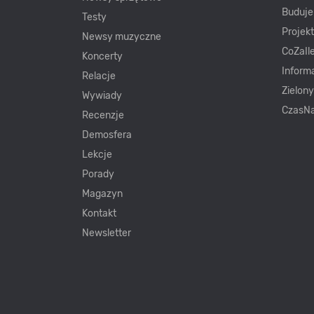
Buduj
Testy
Projek
Newsy muzyczne
CoZaIle
Koncerty
Inform
Relacje
Zielon
Wywiady
CzasNa
Recenzje
Demosfera
Lekcje
Porady
Magazyn
Kontakt
Newsletter