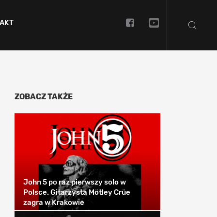
AKT
ZOBACZ TAKŻE
John 5 po raz pierwszy solo w
Polsce. Gitarzysta Mötley Crüe
zagra w Krakowie