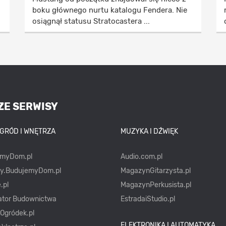
boku głównego nurtu katalogu Fendera. Nie
osiągnął statusu Stratocastera ...
ZE SERWISY
OGRÓD I WNĘTRZA
MUZYKA I DŹWIĘK
emyDom.pl
Audio.com.pl
ty.BudujemyDom.pl
MagazynGitarzysta.pl
.pl
MagazynPerkusista.pl
ator Budownictwa
EstradaiStudio.pl
yOgródek.pl
ELEKTRONIKA I AUTOMATYKA