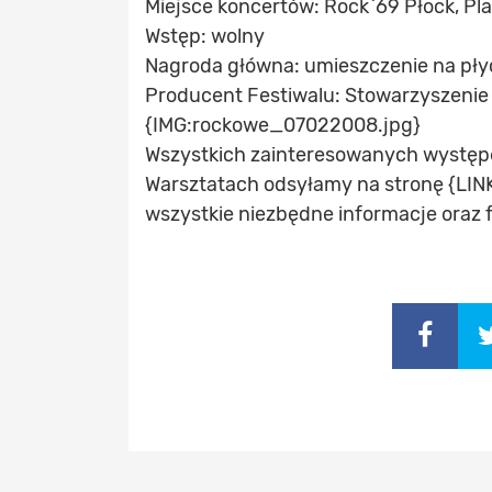
Miejsce koncertów: Rock`69 Płock, Pl
Wstęp: wolny
Nagroda główna: umieszczenie na pł
Producent Festiwalu: Stowarzyszeni
{IMG:rockowe_07022008.jpg}
Wszystkich zainteresowanych wystę
Warsztatach odsyłamy na stronę {LIN
wszystkie niezbędne informacje oraz 