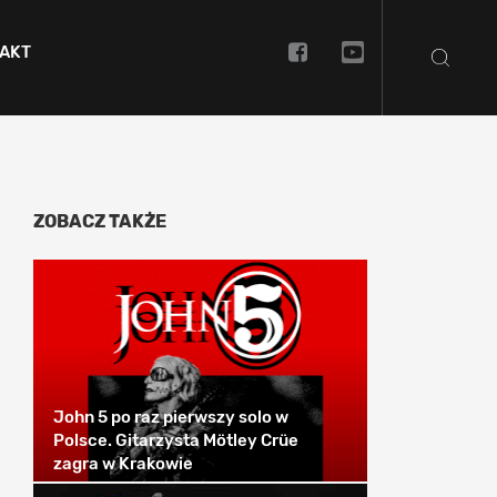
AKT
ZOBACZ TAKŻE
John 5 po raz pierwszy solo w
Polsce. Gitarzysta Mötley Crüe
zagra w Krakowie