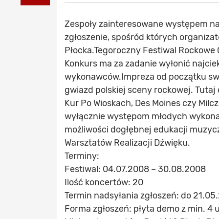
Zespoły zainteresowane występem na
zgłoszenie, spośród których organiza
Płocka.Tegoroczny Festiwal Rockowe Og
Konkurs ma za zadanie wyłonić najcie
wykonawców.Impreza od początku swe
gwiazd polskiej sceny rockowej. Tutaj
Kur Po Wioskach, Des Moines czy Milc
wyłącznie występom młodych wykonaw
możliwości dogłębnej edukacji muzyc
Warsztatów Realizacji Dźwięku.
Terminy:
Festiwal: 04.07.2008 – 30.08.2008
Ilość koncertów: 20
Termin nadsyłania zgłoszeń: do 21.05
Forma zgłoszeń: płyta demo z min. 4 u