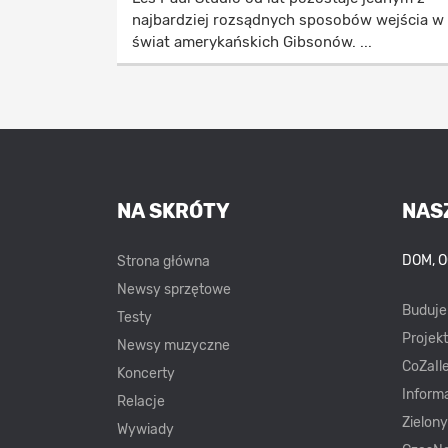
najbardziej rozsądnych sposobów wejścia w
świat amerykańskich Gibsonów. ...
NA SKRÓTY
NAS
DOM, 
Strona główna
Newsy sprzętowe
Buduj
Testy
Projek
Newsy muzyczne
CoZaIle
Koncerty
Inform
Relacje
Zielon
Wywiady