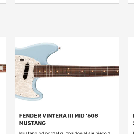
FENDER VINTERA III MID ’60S
MUSTANG
Mustang od początku znajdował się nieco z