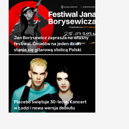
Jan Borysewicz zaprasza na własny
festiwal. Ćmielów na jeden dzień
stanie się gitarową stolicą Polski
Placebo świętuje 30-lecie. Koncert
w Łodzi i nowa wersja debiutu