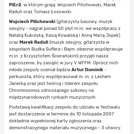
PiEr2
, w którym grają: Wojciech Pilichowski, Marek
Raduli oraz Tomasz Łosowski.
Wojciech Pilichowski
(gitarzysta basowy, muzyk
sesyjny - nagrał ponad 50 płyt m.in. we współpracy z
Natalią Kukulską, Kasią Kowalską i Anną Marią Jopek)
oraz
Marek Raduli
(muzyk sesyjny, gitarzysta w
zespołach Budka Suflera i Bajm, obecnie współpracuje
m.in. z Krzysztofem Ścierańskim) przyjęli nasze
zaproszenie, by zasiąść w jury V WFFM. Oprócz nich
młode zespoły oceniał będzie
Artur Dominik
-
perkusista, który współpracował m. in. z Lechem
Janerką oraz jest twórcą i liderem zespołu
Chromosomos odnoszącego sukcesy na
międzynarodowych rynkach muzycznych.
Podstawą kwalifikacji zespołu do udziału w festiwalu
jest dostarczenie w terminie do 10 listopada 2007
dokładnie wypełnionej karty zgłoszenia oraz
demonstracyjnego materiału muzycznego - 3 utwory.