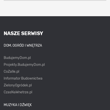
NASZE SERWISY
DOM, OGRÓD I WNĘTRZA
BudujemyDom.pl
Projekty.BudujemyDom.pl
CoZaIle.pl
Informator Budownictwa
ZielonyOgródek.pl
CzasNaWnetrze.pl
MUZYKA I DŹWIĘK