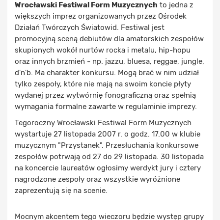
Wrocławski Festiwal Form Muzycznych
to jedna z
większych imprez organizowanych przez Ośrodek
Działań Twórczych Światowid. Festiwal jest
promocyjną sceną debiutów dla amatorskich zespołów
skupionych wokół nurtów rocka i metalu, hip-hopu
oraz innych brzmień - np. jazzu, bluesa, reggae, jungle,
d'n'b. Ma charakter konkursu. Mogą brać w nim udział
tylko zespoły, które nie mają na swoim koncie płyty
wydanej przez wytwórnię fonograficzną oraz spełnią
wymagania formalne zawarte w regulaminie imprezy.
Tegoroczny Wrocławski Festiwal Form Muzycznych
wystartuje 27 listopada 2007 r. o godz. 17.00 w klubie
muzycznym "Przystanek". Przesłuchania konkursowe
zespołów potrwają od 27 do 29 listopada. 30 listopada
na koncercie laureatów ogłosimy werdykt jury i cztery
nagrodzone zespoły oraz wszystkie wyróżnione
zaprezentują się na scenie.
Mocnym akcentem tego wieczoru będzie występ grupy