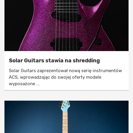
Solar Guitars stawia na shredding
Solar Guitars zaprezentował nową serię instrumentów
ACS, wprowadzając do swojej oferty modele
wyposażone ...