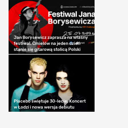
Jan Borysewicz zaprasza na własny
festiwal. Ćmielów na jeden dzień
stanie się gitarową stolicą Polski
Placebo świętuje 30-lecie. Koncert
w Łodzi i nowa wersja debiutu