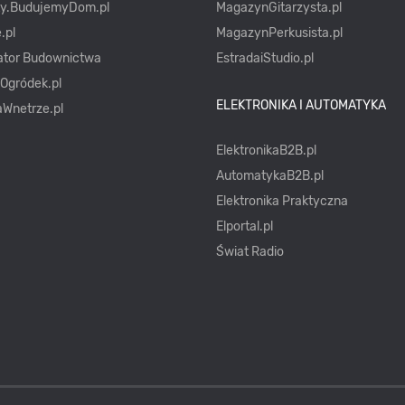
ty.BudujemyDom.pl
MagazynGitarzysta.pl
.pl
MagazynPerkusista.pl
ator Budownictwa
EstradaiStudio.pl
yOgródek.pl
ELEKTRONIKA I AUTOMATYKA
Wnetrze.pl
ElektronikaB2B.pl
AutomatykaB2B.pl
Elektronika Praktyczna
Elportal.pl
Świat Radio