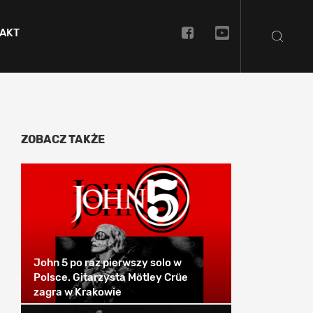
AKT
ZOBACZ TAKŻE
John 5 po raz pierwszy solo w
Polsce. Gitarzysta Mötley Crüe
zagra w Krakowie