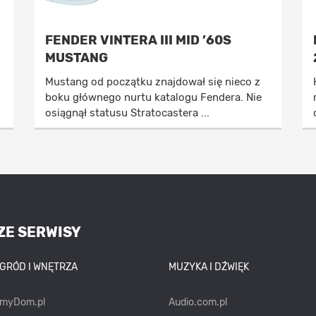
FENDER VINTERA III MID ’60S
MUSTANG
Mustang od początku znajdował się nieco z
boku głównego nurtu katalogu Fendera. Nie
osiągnął statusu Stratocastera ...
ZE SERWISY
OGRÓD I WNĘTRZA
MUZYKA I DŹWIĘK
emyDom.pl
Audio.com.pl