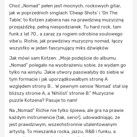
Choć „Nomad” pełen jest mocnych, rockowych gitar,
jak w poprzednich singlach 'Cheap Shots' i 'On The
Table', to Kotzen zabiera nas na prawdziwą muzyczną
przejażdżkę, pełną niespodzianek. Tu hard rock, tam
funk z lat 70., a zaraz za rogiem odrobina soulowego
vibe'u. Richie, jak prawdziwy muzyczny nomad, łączy
wszystko w jeden fascynujący miks dźwięków.
Jak mówi sam Kotzen: „Moje podejście do albumu
„Nomad” polegało na wyobrażeniu sobie, że wydam go
tylko na winylu. Jakie utwory pasowałyby do siebie w
tym formacie i jak uporządkowałbym stronę A
względem strony B... W pewnym sensie 'Nomad' stał się
bliższy stronie A, a 'Nihilist' stronie B.” Muzyczne
puzzle Kotzena? Pasuje to nam!
Na „Nomad” Richie nie tylko śpiewa, ale gra na prawie
każdym instrumencie (tak, serio!), udowadniając, że
jest prawdziwym, wszechstronnie utalentowanym
artystą. To mieszanka rocka, jazzu, R&B i funku, a