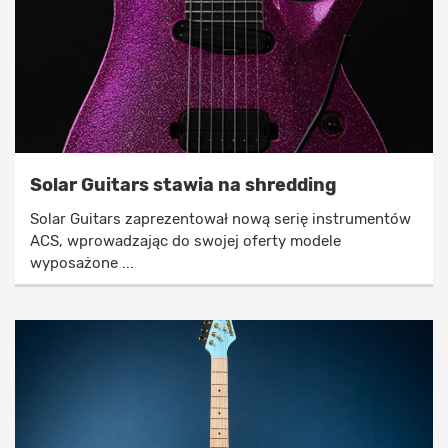
Solar Guitars stawia na shredding
Solar Guitars zaprezentował nową serię instrumentów
ACS, wprowadzając do swojej oferty modele
wyposażone ...