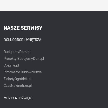
NASZE SERWISY
DOM, OGRÓD I WNĘTRZA
BudujemyDom.pl
Projekty.BudujemyDom.pl
CoZaIle.pl
Informator Budownictwa
ZielonyOgródek.pl
CzasNaWnetrze.pl
MUZYKA I DŹWIĘK