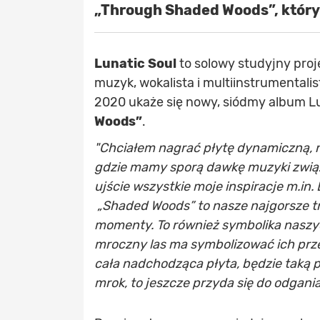
„Through Shaded Woods”, który 
Lunatic Soul
to solowy studyjny proj
muzyk, wokalista i multiinstrumentalis
2020 ukaże się nowy, siódmy album L
Woods”
.
"Chciałem nagrać płytę dynamiczną, na
gdzie mamy sporą dawkę muzyki związ
ujście wszystkie moje inspiracje m.i
„Shaded Woods” to nasze najgorsze tr
momenty. To również symbolika naszy
mroczny las ma symbolizować ich prze
cała nadchodząca płyta, będzie taką p
mrok, to jeszcze przyda się do odgani