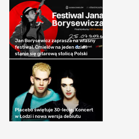
Jan Borysewicz zaprasza na własny
festiwal. Ćmielów na jeden dzień
stanie się gitarową stolicą Polski
Placebo świętuje 30-lecie. Koncert
w Łodzi i nowa wersja debiutu