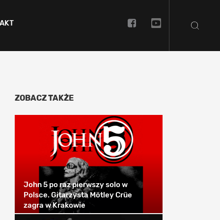
AKT
ZOBACZ TAKŻE
John 5 po raz pierwszy solo w
Polsce. Gitarzysta Mötley Crüe
zagra w Krakowie