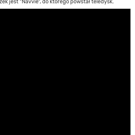
 jest "Navvie", do którego powstał teledysk.