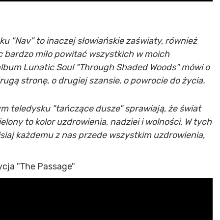
ku "Nav" to inaczej słowiańskie zaświaty, również
ęc bardzo miło powitać wszystkich w moich
lbum Lunatic Soul "Through Shaded Woods" mówi o
rugą stronę, o drugiej szansie, o powrocie do życia.
m teledysku "tańczące dusze" sprawiają, że świat
ielony to kolor uzdrowienia, nadziei i wolności. W tych
siaj każdemu z nas przede wszystkim uzdrowienia,
ycja "The Passage"