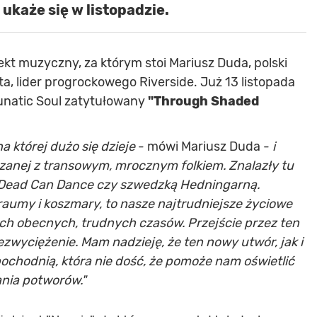
ukaże się w listopadzie.
ekt muzyczny, za którym stoi Mariusz Duda, polski
ta, lider progrockowego Riverside. Już 13 listopada
unatic Soul zatytułowany
"Through Shaded
 której dużo się dzieje
- mówi Mariusz Duda -
i
anej z transowym, mrocznym folkiem. Znalazły tu
n. Dead Can Dance czy szwedzką Hedningarną.
aumy i koszmary, to nasze najtrudniejsze życiowe
ch obecnych, trudnych czasów. Przejście przez ten
zwyciężenie. Mam nadzieję, że ten nowy utwór, jak i
ochodnią, która nie dość, że pomoże nam oświetlić
ania potworów."