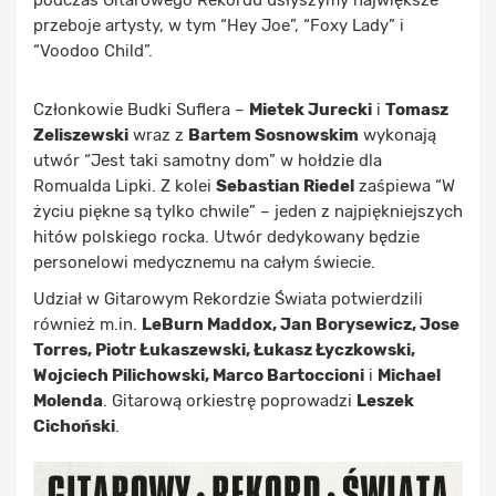
podczas Gitarowego Rekordu usłyszymy największe
przeboje artysty, w tym “Hey Joe”, “Foxy Lady” i
“Voodoo Child”.
Członkowie Budki Suflera –
Mietek Jurecki
i
Tomasz
Zeliszewski
wraz z
Bartem Sosnowskim
wykonają
utwór “Jest taki samotny dom” w hołdzie dla
Romualda Lipki. Z kolei
Sebastian Riedel
zaśpiewa “W
życiu piękne są tylko chwile” – jeden z najpiękniejszych
hitów polskiego rocka. Utwór dedykowany będzie
personelowi medycznemu na całym świecie.
Udział w Gitarowym Rekordzie Świata potwierdzili
również m.in.
LeBurn Maddox, Jan Borysewicz, Jose
Torres, Piotr Łukaszewski, Łukasz Łyczkowski,
Wojciech Pilichowski, Marco Bartoccioni
i
Michael
Molenda
. Gitarową orkiestrę poprowadzi
Leszek
Cichoński
.