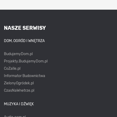
NASZE SERWISY
DOM, OGRÓD I WNĘTRZA
BudujemyDom.pl
Projekty.BudujemyDom.pl
CoZaIle.pl
Informator Budownictwa
ZielonyOgródek.pl
CzasNaWnetrze.pl
MUZYKA I DŹWIĘK