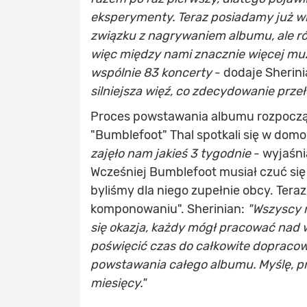
eksperymenty. Teraz posiadamy już wi
związku z nagrywaniem albumu, ale r
więc między nami znacznie więcej muz
wspólnie 83 koncerty
- dodaje Sherin
silniejsza więź, co zdecydowanie prz
Proces powstawania albumu rozpoczął 
"Bumblefoot" Thal spotkali się w dom
zajęło nam jakieś 3 tygodnie
- wyjaśni
Wcześniej Bumblefoot musiał czuć się
byliśmy dla niego zupełnie obcy. Tera
komponowaniu". Sherinian:
"Wszyscy 
się okazja, każdy mógł pracować nad w
poświęcić czas do całkowite dopracow
powstawania całego albumu. Myślę, pr
miesięcy."