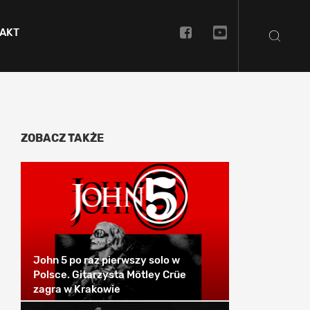
AKT
ZOBACZ TAKŻE
John 5 po raz pierwszy solo w
Polsce. Gitarzysta Mötley Crüe
zagra w Krakowie