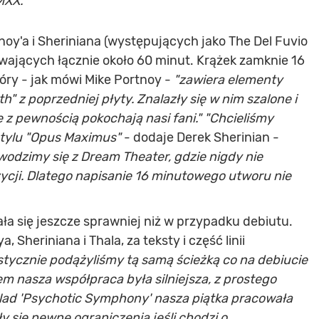
MXX."
oy'a i Sheriniana (występujących jako The Del Fuvio
trwających łącznie około 60 minut. Krążek zamknie 16
óry - jak mówi Mike Portnoy -
"zawiera elementy
h" z poprzedniej płyty. Znalazły się w nim szalone i
e z pewnością pokochają nasi fani." "Chcieliśmy
stylu "Opus Maximus"
- dodaje Derek Sherinian -
ywodzimy się z Dream Theater, gdzie nigdy nie
cji. Dlatego napisanie 16 minutowego utworu nie
 się jeszcze sprawniej niż w przypadku debiutu.
 Sheriniana i Thala, za teksty i część linii
istycznie podążyliśmy tą samą ścieżką co na debiucie
m nasza współpraca była silniejsza, z prostego
 Nad 'Psychotic Symphony' nasza piątka pracowała
y się pewne ograniczenia jeśli chodzi o