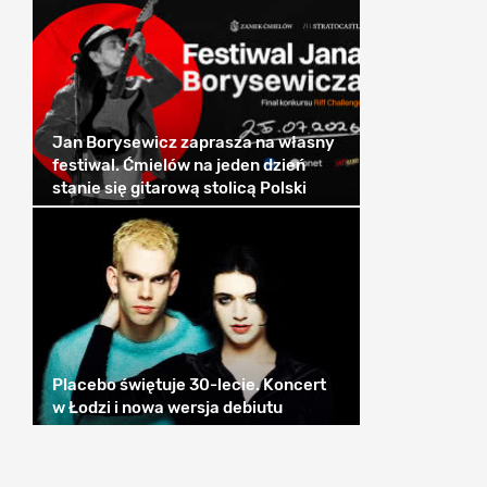
Jan Borysewicz zaprasza na własny
festiwal. Ćmielów na jeden dzień
stanie się gitarową stolicą Polski
Placebo świętuje 30-lecie. Koncert
w Łodzi i nowa wersja debiutu