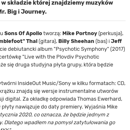
, w składzie której znajdziemy muzyków
r. Big i Journey.
ku
Sons Of Apollo
tworzą:
Mike Portnoy
(perkusja),
mblefoot" Thal
(gitara),
Billy Sheehan
(bas) i
Jeff
ncie debiutancki album "Psychotic Symphony" (2017)
certówkę "Live with the Plovdiv Psychotic
e się druga studyjna płyta grupy, która będzie
twórni InsideOut Music/Sony w kilku formatach: CD,
krążku znajdą się wersje instrumentalne utworów
rsji digital. Za okładkę odpowiada Thomas Ewerhard,
ł płyty nawiązuje do daty premiery. Wyjaśnia Mike
tycznia 2020, co oznacza, że będzie jednym z
. Dlatego wpadłem na pomysł zatytułowania go