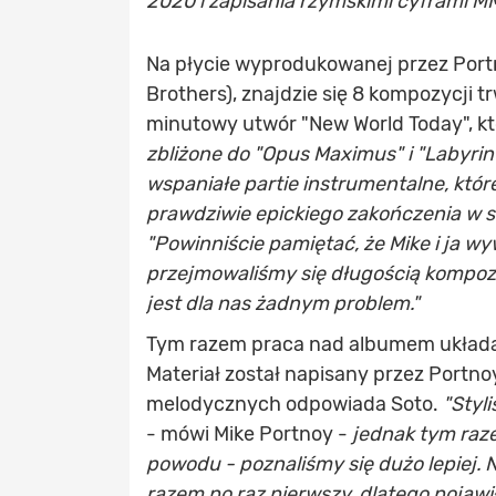
2020 i zapisania rzymskimi cyframi M
Na płycie wyprodukowanej przez Portn
Brothers), znajdzie się 8 kompozycji 
minutowy utwór "New World Today", kt
zbliżone do "Opus Maximus" i "Labyrint
wspaniałe partie instrumentalne, któr
prawdziwie epickiego zakończenia w 
"Powinniście pamiętać, że Mike i ja w
przejmowaliśmy się długością kompozy
jest dla nas żadnym problem."
Tym razem praca nad albumem układała
Materiał został napisany przez Portnoya,
melodycznych odpowiada Soto.
"Styl
- mówi Mike Portnoy -
jednak tym raze
powodu - poznaliśmy się dużo lepiej.
razem po raz pierwszy, dlatego pojawił