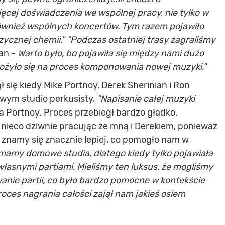
ęcej doświadczenia we wspólnej pracy, nie tylko w
ównież wspólnych koncertów. Tym razem pojawiło
ycznej chemii." "Podczas ostatniej trasy zagraliśmy
ian -
Warto było, bo pojawiła się między nami dużo
ełożyło się na proces komponowania nowej muzyki."
się kiedy Mike Portnoy, Derek Sherinian i Ron
owym studio perkusisty,
"Napisanie całej muzyki
a Portnoy. Proces przebiegł bardzo gładko.
 nieco dziwnie pracując ze mną i Derekiem, ponieważ
z znamy się znacznie lepiej, co pomogło nam w
mamy domowe studia, dlatego kiedy tylko pojawiała
łasnymi partiami. Mieliśmy ten luksus, że mogliśmy
anie partii, co było bardzo pomocne w kontekście
oces nagrania całości zajął nam jakieś osiem