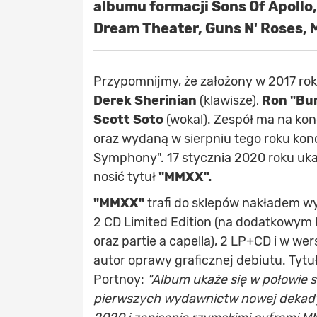
albumu formacji Sons Of Apollo
Dream Theater, Guns N' Roses, M
Przypomnijmy, że założony w 2017 ro
Derek Sherinian
(klawisze),
Ron "Bu
Scott Soto
(wokal). Zespół ma na ko
oraz wydaną w sierpniu tego roku kon
Symphony". 17 stycznia 2020 roku ukaż
nosić tytuł
"MMXX".
"MMXX"
trafi do sklepów nakładem wy
2 CD Limited Edition (na dodatkowym 
oraz partie a capella), 2 LP+CD i w we
autor oprawy graficznej debiutu. Tytu
Portnoy:
"Album ukaże się w połowie s
pierwszych wydawnictw nowej dekady