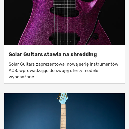
Solar Guitars stawia na shredding
Solar Guitars zaprezentował nową serię instrumentów
ACS, wprowadzając do swojej oferty modele
wyposażone ...