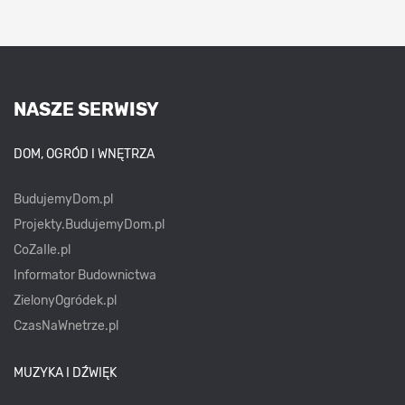
NASZE SERWISY
DOM, OGRÓD I WNĘTRZA
BudujemyDom.pl
Projekty.BudujemyDom.pl
CoZaIle.pl
Informator Budownictwa
ZielonyOgródek.pl
CzasNaWnetrze.pl
MUZYKA I DŹWIĘK