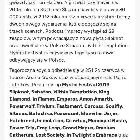
gwiazdy jak Iron Maiden, Nightwish czy Slayer a w
2005 roku na Stadionie Śląskim bawiło się prawie 30
000 osób. W 2019 roku po raz pierwszy przybrał formę
dwudniowego wydarzenia, które odbędzie się na
trzech scenach. Podczas imprezy wystąpi aż 28
zespołów, w tym powracający z nową płytą Slipknot
oraz uwielbiane w Polsce Sabaton i Within Temptation.
Mystic Festival to największy tego typu festiwal
odbywający się w Polsce.
Tegoroczna edycja odbędzie się w 25 i 26 czerwca w
Tauron Arenie Kraków oraz w otaczającym halę Parku
Lotników. Pełen line-up
Mystic Festival 2019
:
Slipknot, Sabaton, Within Temptation, King
Diamond, In Flames, Emperor, Amon Amarth,
Powerwolf, Trivium, Testament, Carcass, Soulfly,
Vltimas, Batushka, Possessed, Eluveitie, Jinjer,
Hatebreed, Immolation, Crowbar, Municipal Waste,
Power Trip, Frog Leap, Grand Magus, Omnium
Gatherum, Lost Society, In Twilight's Embrace
oraz