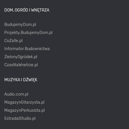
DOM, OGRÓD I WNĘTRZA
BudujemyDom.pl
Projekty.BudujemyDom.pl
CoZaIle.pl
Informator Budownictwa
ZielonyOgródek.pl
CzasNaWnetrze.pl
MUZYKA I DŹWIĘK
Audio.com.pl
MagazynGitarzysta.pl
MagazynPerkusista.pl
EstradaiStudio.pl