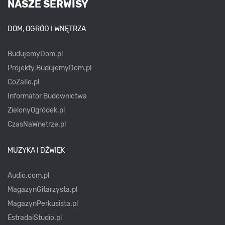
NASZE SERWISY
DOM, OGRÓD I WNĘTRZA
BudujemyDom.pl
Projekty.BudujemyDom.pl
CoZaIle.pl
Informator Budownictwa
ZielonyOgródek.pl
CzasNaWnetrze.pl
MUZYKA I DŹWIĘK
Audio.com.pl
MagazynGitarzysta.pl
MagazynPerkusista.pl
EstradaiStudio.pl