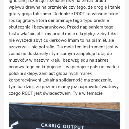
ignorancji szerząc rozmaite tezy na temat braku
wpływu drewna na brzmienie czy tego, że drogie i tanie
gitary grają tak samo. Jednakże ROOT to właśnie takie
rodzaj gitary, która denominuje tego typu brednie
skutecznie i bezwarunkowo. Przed napisaniem tego
testu właściciel firmy prosił mnie o krytykę, żeby tekst
nie wyszedł zbyt cukierkowo (mam to na piśmie), ale
szczerze – nie potrafię. Dla mnie ten instrument jest w
zasadzie doskonały i tym samym zaapeluję tutaj do
muzyków w naszym kraju: bez względu na zakres
cenowy tego co kupujecie – wspierajcie polskie marki i
polskie sklepy, zamiast globalnych marek
korporacyjnych! Lokalna solidarność ma znaczenie,
tym bardziej, że poziom mamy już naprawdę światowy,
czego ROOT jest świadectwem. Tyle w temacie.