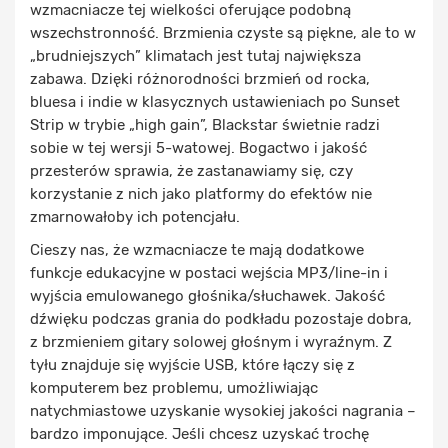
wzmacniacze tej wielkości oferujące podobną
wszechstronność. Brzmienia czyste są piękne, ale to w
„brudniejszych” klimatach jest tutaj największa
zabawa. Dzięki różnorodności brzmień od rocka,
bluesa i indie w klasycznych ustawieniach po Sunset
Strip w trybie „high gain”, Blackstar świetnie radzi
sobie w tej wersji 5-watowej. Bogactwo i jakość
przesterów sprawia, że zastanawiamy się, czy
korzystanie z nich jako platformy do efektów nie
zmarnowałoby ich potencjału.
Cieszy nas, że wzmacniacze te mają dodatkowe
funkcje edukacyjne w postaci wejścia MP3/line-in i
wyjścia emulowanego głośnika/słuchawek. Jakość
dźwięku podczas grania do podkładu pozostaje dobra,
z brzmieniem gitary solowej głośnym i wyraźnym. Z
tyłu znajduje się wyjście USB, które łączy się z
komputerem bez problemu, umożliwiając
natychmiastowe uzyskanie wysokiej jakości nagrania –
bardzo imponujące. Jeśli chcesz uzyskać trochę