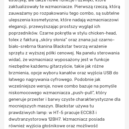
estetykę, ale także nowe funkcje i dźwięki, które
zaktualizowały te wzmacniacze. Pierwszą rzeczą, którą
zauważamy po rozpakowaniu tego combo, są subtelne
ulepszenia kosmetyczne, które nadają wzmacniaczowi
elegancji, przewyższając prostszy wygląd ich
poprzedników. Czarne pokrętła w stylu chicken-head,
tolex z fakturą „skóry słonia” oraz znana już czarno-
biało-srebrna tkanina Blackstar tworzą wrażenie
sprzętu z wyższej półki cenowej. Na panelu sterowania
widać, że wzmacniacz wyposażony jest w funkcje
niezbędne każdemu gitarzyście, takie jak różne
brzmienia, opcje wyboru kanałów oraz wyjścia USB do
łatwego nagrywania cyfrowego. Podobnie jak
wcześniejsze wersje, nowe combo bazuje na pomyśle
niskomocowego wzmacniacza „push-pull”, który
generuje przester i barwy czyste charakterystyczne dla
mocniejszych maszyn. Blackstar używa tu
prawdziwych lamp: w HT-5 pracuje ECC83 i
dwutranzystorowa 12BH7. Wzmacniacz posiada
również wyjścia głośnikowe oraz możliwość