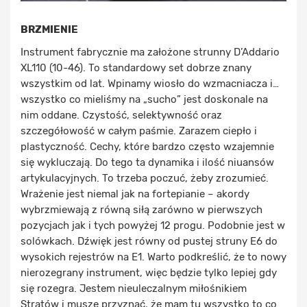
BRZMIENIE
Instrument fabrycznie ma założone strunny D’Addario
XL110 (10-46). To standardowy set dobrze znany
wszystkim od lat. Wpinamy wiosło do wzmacniacza i…
wszystko co mieliśmy na „sucho” jest doskonale na
nim oddane. Czystość, selektywność oraz
szczegółowość w całym paśmie. Zarazem ciepło i
plastyczność. Cechy, które bardzo często wzajemnie
się wykluczają. Do tego ta dynamika i ilość niuansów
artykulacyjnych. To trzeba poczuć, żeby zrozumieć.
Wrażenie jest niemal jak na fortepianie – akordy
wybrzmiewają z równą siłą zarówno w pierwszych
pozycjach jak i tych powyżej 12 progu. Podobnie jest w
solówkach. Dźwięk jest równy od pustej struny E6 do
wysokich rejestrów na E1. Warto podkreślić, że to nowy
nierozegrany instrument, więc będzie tylko lepiej gdy
się rozegra. Jestem nieuleczalnym miłośnikiem
Stratów i muszę przyznać, że mam tu wszystko to co