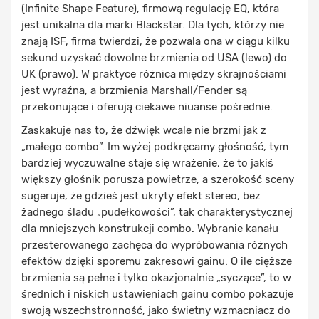
(Infinite Shape Feature), firmową regulację EQ, która
jest unikalna dla marki Blackstar. Dla tych, którzy nie
znają ISF, firma twierdzi, że pozwala ona w ciągu kilku
sekund uzyskać dowolne brzmienia od USA (lewo) do
UK (prawo). W praktyce różnica między skrajnościami
jest wyraźna, a brzmienia Marshall/Fender są
przekonujące i oferują ciekawe niuanse pośrednie.
Zaskakuje nas to, że dźwięk wcale nie brzmi jak z
„małego combo”. Im wyżej podkręcamy głośność, tym
bardziej wyczuwalne staje się wrażenie, że to jakiś
większy głośnik porusza powietrze, a szerokość sceny
sugeruje, że gdzieś jest ukryty efekt stereo, bez
żadnego śladu „pudełkowości”, tak charakterystycznej
dla mniejszych konstrukcji combo. Wybranie kanału
przesterowanego zachęca do wypróbowania różnych
efektów dzięki sporemu zakresowi gainu. O ile cięższe
brzmienia są pełne i tylko okazjonalnie „syczące”, to w
średnich i niskich ustawieniach gainu combo pokazuje
swoją wszechstronność, jako świetny wzmacniacz do