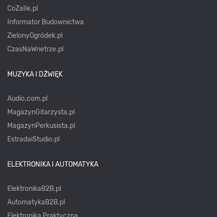
CoZaIle.pl
Informator Budownictwa
ZielonyOgródek.pl
CzasNaWnetrze.pl
MUZYKA I DŹWIĘK
Audio.com.pl
MagazynGitarzysta.pl
MagazynPerkusista.pl
EstradaiStudio.pl
ELEKTRONIKA I AUTOMATYKA
ElektronikaB2B.pl
AutomatykaB2B.pl
Elektronika Praktyczna