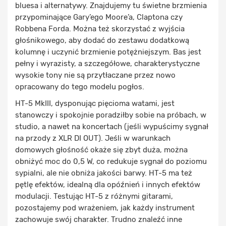
bluesa i alternatywy. Znajdujemy tu świetne brzmienia
przypominające Gary’ego Moore’a, Claptona czy
Robbena Forda. Można też skorzystać z wyjścia
głośnikowego, aby dodać do zestawu dodatkową
kolumnę i uczynić brzmienie potężniejszym. Bas jest
pełny i wyrazisty, a szczegółowe, charakterystyczne
wysokie tony nie są przytłaczane przez nowo
opracowany do tego modelu pogłos.
HT-5 MkIII, dysponując pięcioma watami, jest
stanowczy i spokojnie poradziłby sobie na próbach, w
studio, a nawet na koncertach (jeśli wypuścimy sygnał
na przody z XLR DI OUT). Jeśli w warunkach
domowych głośność okaże się zbyt duża, można
obniżyć moc do 0,5 W, co redukuje sygnał do poziomu
sypialni, ale nie obniża jakości barwy. HT-5 ma też
pętlę efektów, idealną dla opóźnień i innych efektów
modulacji. Testując HT-5 z różnymi gitarami,
pozostajemy pod wrażeniem, jak każdy instrument
zachowuje swój charakter. Trudno znaleźć inne