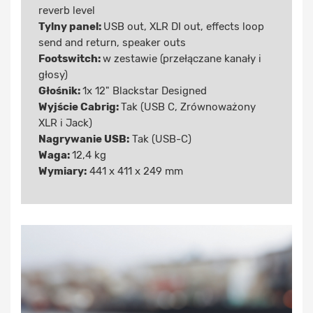
reverb level
Tylny panel:
USB out, XLR DI out, effects loop
send and return, speaker outs
Footswitch:
w zestawie (przełączane kanały i
głosy)
Głośnik:
1x 12" Blackstar Designed
Wyjście Cabrig:
Tak (USB C, Zrównoważony
XLR i Jack)
Nagrywanie USB:
Tak (USB-C)
Waga:
12,4 kg
Wymiary:
441 x 411 x 249 mm