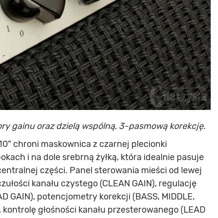
ory gainu oraz dzielą wspólną, 3-pasmową korekcję.
10” chroni maskownica z czarnej plecionki
kach i na dole srebrną żyłką, która idealnie pasuje
ntralnej części. Panel sterowania mieści od lewej
czułości kanału czystego (CLEAN GAIN), regulację
D GAIN), potencjometry korekcji (BASS, MIDDLE,
, kontrolę głośności kanału przesterowanego (LEAD