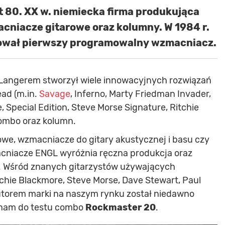
t 80. XX w. niemiecka firma produkująca
cniacze gitarowe oraz kolumny. W 1984 r.
ował pierwszy programowalny wzmacniacz.
 Langerem stworzył wiele innowacyjnych rozwiązań
ead (m.in.
Savage
, Inferno, Marty Friedman Invader,
be, Special Edition, Steve Morse Signature, Ritchie
combo oraz kolumn.
arowe, wzmacniacze do gitary akustycznej i basu czy
cniacze ENGL wyróżnia ręczna produkcja oraz
. Wśród znanych gitarzystów używających
tchie Blackmore, Steve Morse, Dave Stewart, Paul
utorem marki na naszym rynku został niedawno
ł nam do testu combo
Rockmaster 20
.