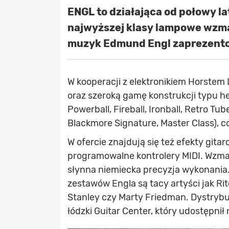
ENGL to działająca od połowy la
najwyższej klasy lampowe wzma
muzyk Edmund Engl zaprezent
W kooperacji z elektronikiem Horstem
oraz szeroką gamę konstrukcji typu h
Powerball, Fireball, Ironball, Retro Tu
Blackmore Signature, Master Class), 
W ofercie znajdują się też efekty git
programowalne kontrolery MIDI. Wzma
słynna niemiecka precyzja wykonania
zestawów Engla są tacy artyści jak Ri
Stanley czy Marty Friedman. Dystryb
łódzki Guitar Center, który udostępni