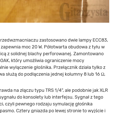
przedwzmacniaczu zastosowano dwie lampy ECC83,
zapewnia moc 20 W. Półotwarta obudowa z tyłu w
nicą z solidnej blachy perforowanej. Zamontowano
SOAK, który umożliwia ograniczenie mocy
nie wyłączenie głośnika. Przełącznik działa tylko z
a służą do podłączenia jednej kolumny 8 lub 16 Ω,
awda na złączu typu TRS 1/4”, ale podobnie jak XLR
gnału do konsolety lub interfejsu. Sygnał z tego
i, czyli pewnego rodzaju symulację głośnika
pasmo. Cztery gniazda po lewej stronie to wyjście i