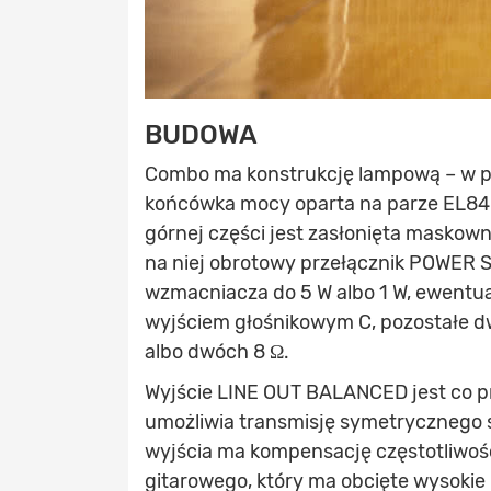
BUDOWA
Combo ma konstrukcję lampową – w 
końcówka mocy oparta na parze EL84 
górnej części jest zasłonięta maskow
na niej obrotowy przełącznik POWER 
wzmacniacza do 5 W albo 1 W, ewentual
wyjściem głośnikowym C, pozostałe dw
albo dwóch 8 Ω.
Wyjście LINE OUT BALANCED jest co pr
umożliwia transmisję symetrycznego sy
wyjścia ma kompensację częstotliwośc
gitarowego, który ma obcięte wysokie 