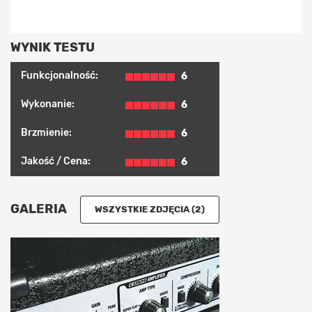
WYNIK TESTU
Funkcjonalność:
6
Wykonanie:
6
Brzmienie:
6
Jakość / Cena:
6
GALERIA
WSZYSTKIE ZDJĘCIA (2)