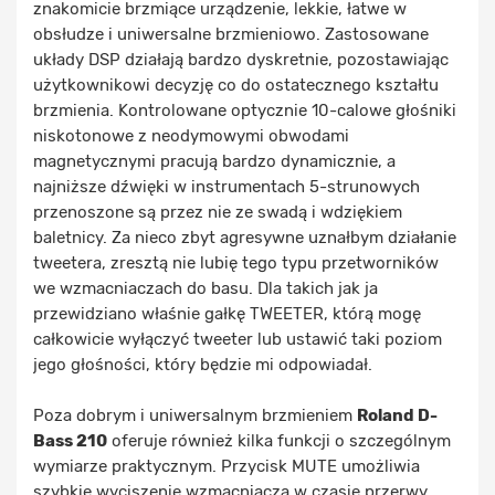
znakomicie brzmiące urządzenie, lekkie, łatwe w
obsłudze i uniwersalne brzmieniowo. Zastosowane
układy DSP działają bardzo dyskretnie, pozostawiając
użytkownikowi decyzję co do ostatecznego kształtu
brzmienia. Kontrolowane optycznie 10-calowe głośniki
niskotonowe z neodymowymi obwodami
magnetycznymi pracują bardzo dynamicznie, a
najniższe dźwięki w instrumentach 5-strunowych
przenoszone są przez nie ze swadą i wdziękiem
baletnicy. Za nieco zbyt agresywne uznałbym działanie
tweetera, zresztą nie lubię tego typu przetworników
we wzmacniaczach do basu. Dla takich jak ja
przewidziano właśnie gałkę TWEETER, którą mogę
całkowicie wyłączyć tweeter lub ustawić taki poziom
jego głośności, który będzie mi odpowiadał.
Poza dobrym i uniwersalnym brzmieniem
Roland D-
Bass 210
oferuje również kilka funkcji o szczególnym
wymiarze praktycznym. Przycisk MUTE umożliwia
szybkie wyciszenie wzmacniacza w czasie przerwy,