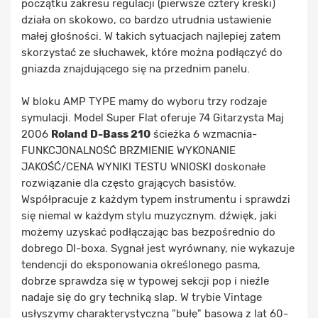
początku zakresu regulacji (pierwsze cztery kreski)
działa on skokowo, co bardzo utrudnia ustawienie
małej głośności. W takich sytuacjach najlepiej zatem
skorzystać ze słuchawek, które można podłączyć do
gniazda znajdującego się na przednim panelu.
W bloku AMP TYPE mamy do wyboru trzy rodzaje
symulacji. Model Super Flat oferuje 74 Gitarzysta Maj
2006
Roland D-Bass 210
ścieżka 6 wzmacnia-
FUNKCJONALNOŚĆ BRZMIENIE WYKONANIE
JAKOŚĆ/CENA WYNIKI TESTU WNIOSKI doskonałe
rozwiązanie dla często grających basistów.
Współpracuje z każdym typem instrumentu i sprawdzi
się niemal w każdym stylu muzycznym. dźwięk, jaki
możemy uzyskać podłączając bas bezpośrednio do
dobrego DI-boxa. Sygnał jest wyrównany, nie wykazuje
tendencji do eksponowania określonego pasma,
dobrze sprawdza się w typowej sekcji pop i nieźle
nadaje się do gry techniką slap. W trybie Vintage
usłyszymy charakterystyczną "bułę" basową z lat 60-