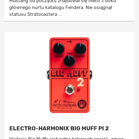
Mustang od początku znajdował się nieco z boku
głównego nurtu katalogu Fendera. Nie osiągnął
statusu Stratocastera ...
ELECTRO-HARMONIX BIG MUFF PI 2
Historia Big Muffa jest pełna kolejnych rewizji, zmian