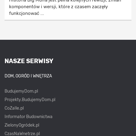
komponentów i wersji, które z czasem zaczęły
funkcjonować ...
NASZE SERWISY
DOM, OGRÓD I WNĘTRZA
BudujemyDom.pl
Projekty.BudujemyDom.pl
CoZaIle.pl
Informator Budownictwa
ZielonyOgródek.pl
CzasNaWnetrze.pl