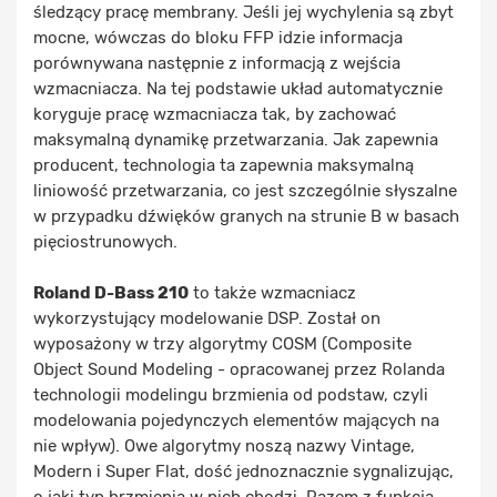
śledzący pracę membrany. Jeśli jej wychylenia są zbyt
mocne, wówczas do bloku FFP idzie informacja
porównywana następnie z informacją z wejścia
wzmacniacza. Na tej podstawie układ automatycznie
koryguje pracę wzmacniacza tak, by zachować
maksymalną dynamikę przetwarzania. Jak zapewnia
producent, technologia ta zapewnia maksymalną
liniowość przetwarzania, co jest szczególnie słyszalne
w przypadku dźwięków granych na strunie B w basach
pięciostrunowych.
Roland D-Bass 210
to także wzmacniacz
wykorzystujący modelowanie DSP. Został on
wyposażony w trzy algorytmy COSM (Composite
Object Sound Modeling - opracowanej przez Rolanda
technologii modelingu brzmienia od podstaw, czyli
modelowania pojedynczych elementów mających na
nie wpływ). Owe algorytmy noszą nazwy Vintage,
Modern i Super Flat, dość jednoznacznie sygnalizując,
o jaki typ brzmienia w nich chodzi. Razem z funkcją