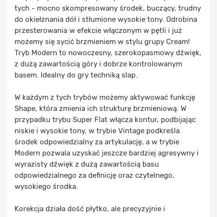
tych - mocno skompresowany środek, buczący, trudny
do okiełznania dół i stłumione wysokie tony. Odrobina
przesterowania w efekcie włączonym w pętli i już
możemy się sycić brzmieniem w stylu grupy Cream!
Tryb Modern to nowoczesny, szerokopasmowy dźwięk,
z dużą zawartością góry i dobrze kontrolowanym
basem. Idealny do gry techniką slap.
W każdym z tych trybów możemy aktywować funkcję
Shape, która zmienia ich strukturę brzmieniową. W
przypadku trybu Super Flat włącza kontur, podbijając
niskie i wysokie tony, w trybie Vintage podkreśla
środek odpowiedzialny za artykulację, a w trybie
Modern pozwala uzyskać jeszcze bardziej agresywny i
wyrazisty dźwięk z dużą zawartością basu
odpowiedzialnego za definicję oraz czytelnego,
wysokiego środka.
Korekcja działa dość płytko, ale precyzyjnie i