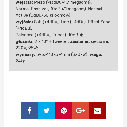
wejścia:
Piezo (-13dBu/4,7 megaoma),
Normal Passive (-10dBu/1 megaom), Normal
Active (0dBu/50 kiloomów);
wyjścia:
Sub (+4dBu), Line (+4dBu), Effect Send
(+4dBu),
Balanced (+4dBu), Tuner (-10dBu);
głośniki:
2 x 10" + tweeter;
zasilanie:
sieciowe,
220V, 95W;
wymiary:
595×410×574mm (S×G×W);
waga:
24kg