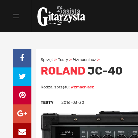
Sprzęt
Testy
Wzmacniacz
>>
>>
>>
ROLAND
JC-40
Rodzaj sprzętu:
Wzmacniacz
TESTY
2016-03-30