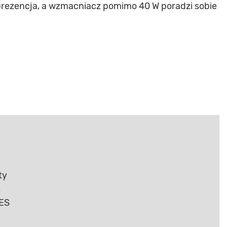
 prezencja, a wzmacniacz pomimo 40 W poradzi sobie
ty
,
NES