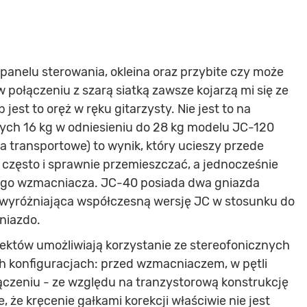
panelu sterowania, okleina oraz przybite czy może
połączeniu z szarą siatką zawsze kojarzą mi się ze
est to oręż w ręku gitarzysty. Nie jest to na
ałych 16 kg w odniesieniu do 28 kg modelu JC-120
a transportowe) to wynik, który ucieszy przede
często i sprawnie przemieszczać, a jednocześnie
nego wzmacniacza. JC-40 posiada dwa gniazda
ha wyróżniająca współczesną wersję JC w stosunku do
gniazdo.
fektów umożliwiają korzystanie ze stereofonicznych
h konfiguracjach: przed wzmacniaczem, w pętli
ączeniu - ze względu na tranzystorową konstrukcję
 że kręcenie gałkami korekcji właściwie nie jest