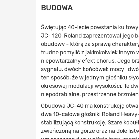
BUDOWA
Świętując 40-lecie powstania kultow
JC- 120, Roland zaprezentował jego b
obudowy - którą za sprawą charakter
trudno pomylić z jakimkolwiek innym
niepowtarzalny efekt chorus. Jego brz
sygnału, dwóch końcówek mocy i dwóc
ten sposób, że w jednym głośniku sł
okresowej modulacji wysokości. Te dwa
niepodrabialne, przestrzenne brzmien
Obudowa JC-40 ma konstrukcję otwart
dwa 10-calowe głośniki Roland Heavy-
stabilizującą konstrukcję. Szare kopu
zwieńczoną na górze oraz na dole lis