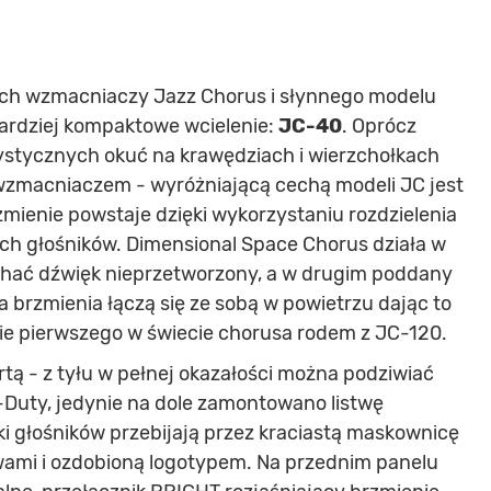
ych wzmacniaczy Jazz Chorus i słynnego modelu
ardziej kompaktowe wcielenie:
JC-40
. Oprócz
ystycznych okuć na krawędziach i wierzchołkach
 wzmacniaczem - wyróżniającą cechą modeli JC jest
mienie powstaje dzięki wykorzystaniu rozdzielenia
h głośników. Dimensional Space Chorus działa w
ychać dźwięk nieprzetworzony, a w drugim poddany
 brzmienia łączą się ze sobą w powietrzu dając to
ie pierwszego w świecie chorusa rodem z JC-120.
ą - z tyłu w pełnej okazałości można podziwiać
Duty, jedynie na dole zamontowano listwę
łki głośników przebijają przez kraciastą maskownicę
twami i ozdobioną logotypem. Na przednim panelu