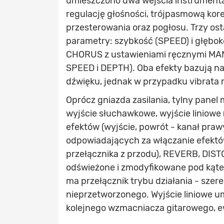
umieszczono dwa wejścia instrumental
regulację głośności, trójpasmową kor
przesterowania oraz pogłosu. Trzy ost
parametry: szybkość (SPEED) i głębok
CHORUS z ustawieniami ręcznymi MANU
SPEED i DEPTH). Oba efekty bazują na
dźwięku, jednak w przypadku vibrata 
Oprócz gniazda zasilania, tylny panel 
wyjście słuchawkowe, wyjście liniowe 
efektów (wyjście, powrót - kanał pra
odpowiadających za włączanie efektó
przełącznika z przodu), REVERB, DIST
odświeżone i zmodyfikowane pod kąt
ma przełącznik trybu działania - szer
nieprzetworzonego. Wyjście liniowe u
kolejnego wzmacniacza gitarowego, e