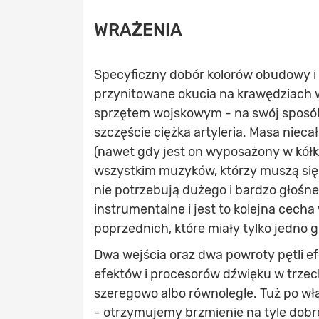
WRAŻENIA
Specyficzny dobór kolorów obudowy i 
przynitowane okucia na krawędziach w 
sprzętem wojskowym - na swój sposób j
szczęście ciężka artyleria. Masa niec
(nawet gdy jest on wyposażony w kółk
wszystkim muzyków, którzy muszą się 
nie potrzebują dużego i bardzo głoś
instrumentalne i jest to kolejna cec
poprzednich, które miały tylko jedno 
Dwa wejścia oraz dwa powroty pętli e
efektów i procesorów dźwięku w trzec
szeregowo albo równolegle. Tuż po wł
- otrzymujemy brzmienie na tyle dobre,