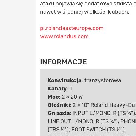
ataku pojawia się dodatkowo szklista
nawet w średniej wielkości klubach.
pl.rolandeasteurope.com
www.rolandus.com
INFORMACJE
Konstrukcja
: tranzystorowa
Kanały
: 1
Moc
: 2 × 20 W
Głośniki
: 2 × 10" Roland Heavy-Du
Gniazda
: INPUT L/MONO, R (TS ¼")
LINE OUT L/MONO, R (TS ¼"), PHO
(TRS ¼"); FOOT SWITCH (TS ¼"),