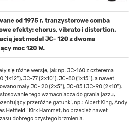
wane od 1975 r. tranzystorowe comba
e efekty: chorus, vibrato i distortion.
tacią jest model JC- 120 z dwoma
jący moc 120 W.
ały się różne wersje, jak np. JC-160 z czterema
 (1×12"), JC-77 (2×10"), JC-80 (1×15"), a nawet
wano mały JC- 20 (2×5"), JC-85 i JC-90 (2×10").
tosowanie tego wzmacniacza do grania jazzu,
zentujący przeróżne gatunki, np.: Albert King, Andy
 Hetfield i Kirk Hammet, bo przecież nawet
 czasu dobrego czystego brzmienia.