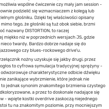
ożliwia wspólne ćwiczenie czy mały jam session -
łownie podzielić się wzmacniaczem z kolegą lub
ielnym głośniku. Dzięki tej właściwości opisany
 mimo tego, że głośniki są tuż obok siebie, brzmi
hoć nazwany DISTORTION, to raczej
iej miękko niż w poprzednich wersjach JS, gdzie
b nieco twardy. Bardzo dobrze nadaje się do
jazzowego czy blues-rockowego drive’u.
rzełącznik nożny uzyskuje się jakby drugi, przez
Pogłos to cyfrowa symulacja tradycyjnej sprężyny -
e odwzorowuje charakterystyczne odbicie dźwięku
ie zanikające wybrzmienie, które jednak nie
s to jednak synonim znakomitego brzmienia czystego
odkoloryzowane, a przez to doskonale nadające się
w - wpięte kostki overdrive zaskoczą niejednego
stoi tu na znakomitym poziomie, przy mocniejszym