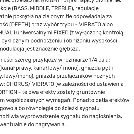
ne, przełącznik BRIGHT rozjaśniający brzmienie,
ekcję (BASS, MIDDLE, TREBLE), regulację
atnie pokrętła na zielonym tle odpowiadają za
ość (DEPTH) oraz wybór trybu - VIBRATO albo
AL i uniwersalnymi FIXED (z wyłączoną kontrolą
 cyklicznym podnoszeniu i obniżaniu wysokości
modulacja jest znacznie głębsza.
mieści szereg przyłączy w rozmiarze 1/4 cala:
(kanał prawy, kanał lewy/ mono), gniazda pętli
wy, lewy/mono), gniazda przełączników nożnych
w: CHORUS/ VIBRATO (w zależności od ustawienia
ORTION - te dwa efekty zostały gruntownie
em współczesnych wymagań. Ponadto pętla efektów
egowo albo równolegle do ścieżki sygnału
możliwia wyprowadzenie sygnału do nagłośnienia,
wentualnie do nagrywania.