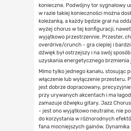
konieczne. Podwójny tor sygnałowy um
w razie takiej konieczności można dos
koleżanką, a każdy będzie grał na oddz
wyżej chorus w tej konfiguracji, nawet
wyjątkowo przestrzennie. Przester, c
overdrive/crunch - gra cieplej i bardz
dźwięk był ostrzejszy i na swój sposó
uzyskania energetycznego brzmienia 
Mimo tylko jednego kanału, stosując p
włączenie lub wyłączenie przesteru. 
jest dobrze dopracowany, precyzyjni
przy urywanych akcentach i ma łagodn
zamazuje dźwięku gitary. Jazz Choru
- jest ono wyjątkowo neutralne, nie p
do korzystania w różnorodnych efektó
fana mocniejszych gainów. Dynamika 