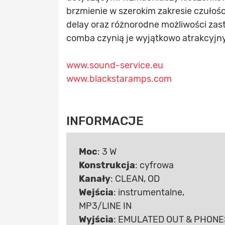
brzmienie w szerokim zakresie czułoś
delay oraz różnorodne możliwości zas
comba czynią je wyjątkowo atrakcyjnym
www.sound-service.eu
www.blackstaramps.com
INFORMACJE
Moc
: 3 W
Konstrukcja
: cyfrowa
Kanały
: CLEAN, OD
Wejścia
: instrumentalne,
MP3/LINE IN
Wyjścia
: EMULATED OUT & PHONE