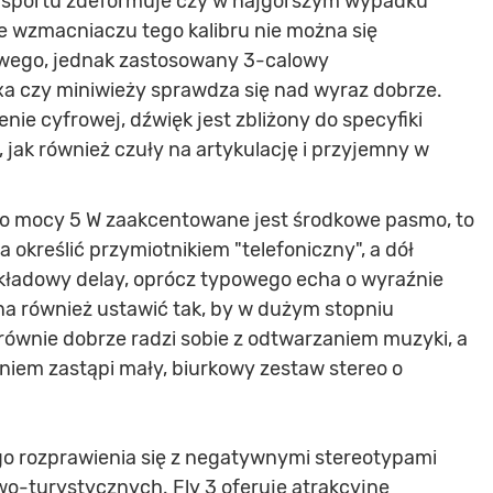
ansportu zdeformuje czy w najgorszym wypadku
We wzmacniaczu tego kalibru nie można się
owego, jednak zastosowany 3-calowy
 czy miniwieży sprawdza się nad wyraz dobrze.
e cyfrowej, dźwięk jest zbliżony do specyfiki
ak również czuły na artykulację i przyjemny w
k o mocy 5 W zaakcentowane jest środkowe pasmo, to
kreślić przymiotnikiem "telefoniczny", a dół
ładowy delay, oprócz typowego echa o wyraźnie
na również ustawić tak, by w dużym stopniu
równie dobrze radzi sobie z odtwarzaniem muzyki, a
iem zastąpi mały, biurkowy zestaw stereo o
go rozprawienia się z negatywnymi stereotypami
-turystycznych. Fly 3 oferuje atrakcyjne