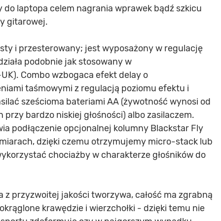
 do laptopa celem nagrania wprawek bądź szkicu
y gitarowej.
ty i przesterowany; jest wyposażony w regulację
SF działa podobnie jak stosowany w
UK). Combo wzbogaca efekt delay o
niami taśmowymi z regulacją poziomu efektu i
asilać sześcioma bateriami AA (żywotność wynosi od
 przy bardzo niskiej głośności) albo zasilaczem.
 podłączenie opcjonalnej kolumny Blackstar Fly
miarach, dzięki czemu otrzymujemy micro-stack lub
 wykorzystać chociażby w charakterze głośników do
 z przyzwoitej jakości tworzywa, całość ma zgrabną
okrąglone krawędzie i wierzchołki - dzięki temu nie