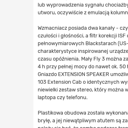
lub wyprowadzenia sygnału chociażby
utworu, oczywiście z emulacją kolumn
Wzmacniacz posiada dwa kanały - czys
czułości i głośności, a filtr korekcji I
pełnowymiarowych Blackstarach (US-
charakterystyce inspirowanej urządze
czasu opóźnienia. Mały Fly 3 można z
4 h przy pełnej mocy do nawet ok. 50 h
Gniazdo EXTENSION SPEAKER umożliwia
103 Extension Cab o identycznych wy
niewielki zestaw stereo, który można
laptopa czy telefonu.
Plastikowa obudowa została wykonana
bryłę, a jej niewątpliwym atutem są za