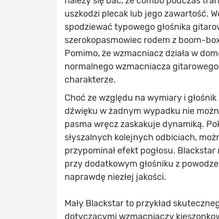
należy się bać, że combo podczas tr
uszkodzi plecak lub jego zawartość. 
spodziewać typowego głośnika gitar
szerokopasmowiec rodem z boom-boxa
Pomimo, że wzmacniacz działa w domeni
normalnego wzmacniacza gitarowego, j
charakterze.
Choć ze względu na wymiary i głośni
dźwięku w żadnym wypadku nie można o
pasma wręcz zaskakuje dynamiką. Pok
słyszalnych kolejnych odbiciach, moż
przypominał efekt pogłosu. Blackstar 
przy dodatkowym głośniku z powodzen
naprawdę niezłej jakości.
Mały Blackstar to przykład skuteczne
dotyczącymi wzmacniaczy kieszonkowo