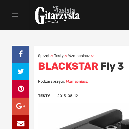
Sprzęt
Testy
Wzmacniacz
>>
>>
>>
BLACKSTAR
Fly 3
Rodzaj sprzętu:
Wzmacniacz
TESTY
2015-08-12