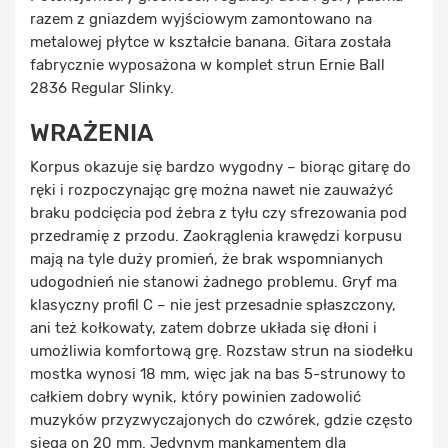
razem z gniazdem wyjściowym zamontowano na
metalowej płytce w kształcie banana. Gitara została
fabrycznie wyposażona w komplet strun Ernie Ball
2836 Regular Slinky.
WRAŻENIA
Korpus okazuje się bardzo wygodny – biorąc gitarę do
ręki i rozpoczynając grę można nawet nie zauważyć
braku podcięcia pod żebra z tyłu czy sfrezowania pod
przedramię z przodu. Zaokrąglenia krawędzi korpusu
mają na tyle duży promień, że brak wspomnianych
udogodnień nie stanowi żadnego problemu. Gryf ma
klasyczny profil C – nie jest przesadnie spłaszczony,
ani też kołkowaty, zatem dobrze układa się dłoni i
umożliwia komfortową grę. Rozstaw strun na siodełku
mostka wynosi 18 mm, więc jak na bas 5-strunowy to
całkiem dobry wynik, który powinien zadowolić
muzyków przyzwyczajonych do czwórek, gdzie często
sięga on 20 mm. Jedynym mankamentem dla