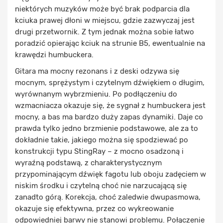
niektórych muzyków może być brak podparcia dla
kciuka prawej dłoni w miejscu, gdzie zazwyczaj jest
drugi przetwornik. Z tym jednak można sobie łatwo
poradzić opierając kciuk na strunie B5, ewentualnie na
krawędzi humbuckera.
Gitara ma mocny rezonans i z deski odzywa się
mocnym, sprężystym i czytelnym dźwiękiem o długim,
wyrównanym wybrzmieniu. Po podłączeniu do
wzmacniacza okazuje się, że sygnał z humbuckera jest
mocny, a bas ma bardzo duży zapas dynamiki. Daje co
prawda tylko jedno brzmienie podstawowe, ale za to
dokładnie takie, jakiego można się spodziewać po
konstrukcji typu StingRay – z mocno osadzoną i
wyraźną podstawą, z charakterystycznym
przypominającym dźwięk fagotu lub oboju zadęciem w
niskim środku i czytelną choć nie narzucającą się
zanadto górą. Korekcja, choć zaledwie dwupasmowa,
okazuje się efektywna, przez co wykreowanie
odpowiedniej barwy nie stanowi problemu. Połączenie