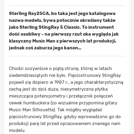
Sterling Ray25CA, bo taka jest jego katalogowa
nazwa modelu, bywa potocznie określany także
jako Sterling StingRay 5 Classic. To instrument
dość osobliwy – na pierwszy rzut oka wygląda jak
klasyczny Music Man z pierwszych lat produkcji,
jednak coś zaburza jego kanon…
Chodzi oczywiście o piątą strunę, której w latach
siedemdziesiątych nie było. Pięciostrunowy StingRay
pojawił się dopiero w 1987 r., a jego charakterystyczną
cechą jest do dziś duża, niesymetryczna płytka
mieszcząca potencjometry i przełącznik połączeń
cewek humbuckera (co wizualnie przypomina gitary
Music Man Silhouette). Tak mógłby wyglądać
pięciostrunowy StingRay, gdyby wprowadzono go do
produkcji parę lat przed opracowaniem znanego nam
modelu.