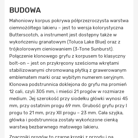
BUDOWA
Mahoniowy korpus pokrywa półprzezroczysta warstwa
ciemnożółtego lakieru – jest to wersja kolorystyczna
Butterscotch, a instrument jest dostępny także w
wykończeniu granatowym (Toluca Lake Blue) oraz z
trójkolorowym cieniowaniem (3-Tone Sunburst).
Połączenie klonowego gryfu z korpusem to klasyczny
bolt-on – jest on przykręcony sześcioma wkrętami
stabilizowanymi chromowaną płytką z grawerowanym
emblematem marki oraz wybitym numerem seryjnym.
Klonowa podstrunnica doklejona do gryfu ma promień
12 cali, czyli 305 mm, i mieści 21 progów w rozmiarze
medium. Jej szerokość przy siodełku główki wynosi 45
mm, przy ostatnim progu 69 mm. Grubość gryfu przy I
progu to 21 mm, przy XII progu – 23 mm. Cała szyjka,
główka i podstrunnica zostały wykończone cienką
warstwą bezbarwnego matowego lakieru.
Znaczniki progów to czarne kropki z przodu i na