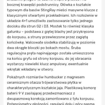
bocznej krawędzi podstrunnicy. Główka o kształcie
typowym dla basów StingRay mieści masywne klucze z
klasycznymi otwartymi przekładniami. Ich rozłożenie w
układzie 4+1 umożliwiło zastosowanie tylko jednego
docisku dla strun G2 i D3. Mostek to również klasyka
gatunku – podstawa z giętej blachy jest przykręcona
do korpusu, a struny przewleczone przez zagiętą
końcówkę. Walcowate siodełka stabilizują w poziomie
dwa okrągłe bloczki po bokach mostu. Śruba
regulacyjna pręta napinającego została umieszczona
na końcu gryfu od strony korpusu, do jej obracania
wystarczy niewielki klucz ampulowy, ewentualnie
wkrętak wkładany w otwory.
Pokaźnych rozmiarów humbucker z magnesem
ceramicznym otacza trójwarstwowa płytka w
charakterystycznym kształcie jaja. Plastikową komorę
baterii 9 V zasilającej przedwzmacniacz z
dwupasmową korekcją zamontowano z tyłu korpusu.
Potencjometry głośności, regulacji dołu i góry pasma