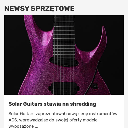
NEWSY SPRZĘTOWE
Solar Guitars stawia na shredding
Solar Guitars zaprezentował nową serię instrumentów
ACS, wprowadzając do swojej oferty modele
wyposażone ...