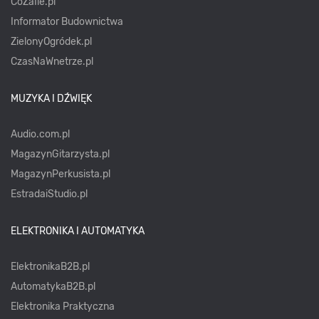
CoZaIle.pl
Informator Budownictwa
ZielonyOgródek.pl
CzasNaWnetrze.pl
MUZYKA I DŹWIĘK
Audio.com.pl
MagazynGitarzysta.pl
MagazynPerkusista.pl
EstradaiStudio.pl
ELEKTRONIKA I AUTOMATYKA
ElektronikaB2B.pl
AutomatykaB2B.pl
Elektronika Praktyczna