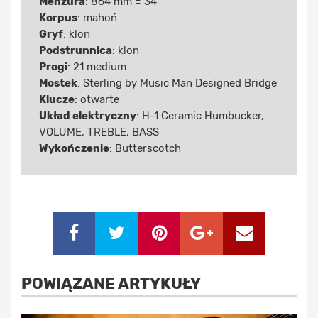
Menzura
: 864 mm = 34”
Korpus
: mahoń
Gryf
: klon
Podstrunnica
: klon
Progi
: 21 medium
Mostek
: Sterling by Music Man Designed Bridge
Klucze
: otwarte
Układ elektryczny
: H-1 Ceramic Humbucker,
VOLUME, TREBLE, BASS
Wykończenie
: Butterscotch
POWIĄZANE ARTYKUŁY